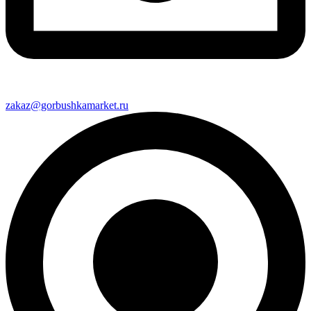
zakaz@gorbushkamarket.ru