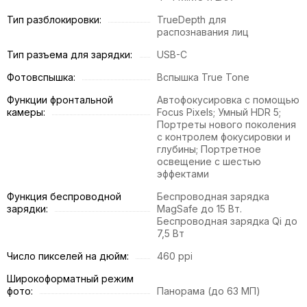
Тип разблокировки:
TrueDepth для
распознавания лиц
Тип разъема для зарядки:
USB-C
Фотовспышка:
Вспышка True Tone
Функции фронтальной
Автофокусировка с помощью
камеры:
Focus Pixels; Умный HDR 5;
Портреты нового поколения
с контролем фокусировки и
глубины; Портретное
освещение с шестью
эффектами
Функция беспроводной
Беспроводная зарядка
зарядки:
MagSafe до 15 Вт.
Беспроводная зарядка Qi до
7,5 Вт
Число пикселей на дюйм:
460 ppi
Широкоформатный режим
фото:
Панорама (до 63 МП)