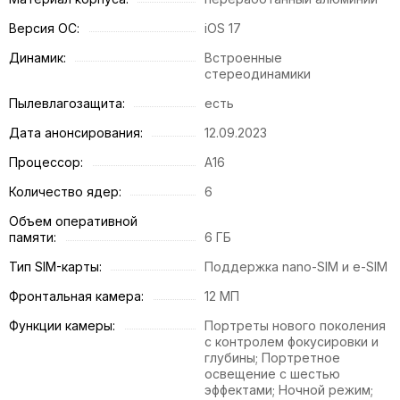
Версия ОС:
iOS 17
Динамик:
Встроенные
стереодинамики
Пылевлагозащита:
есть
Дата анонсирования:
12.09.2023
Процессор:
A16
Количество ядер:
6
Объем оперативной
памяти:
6 ГБ
Тип SIM-карты:
Поддержка nano-SIM и e-SIM
Фронтальная камера:
12 МП
Функции камеры:
Портреты нового поколения
с контролем фокусировки и
глубины; Портретное
освещение с шестью
эффектами; Ночной режим;