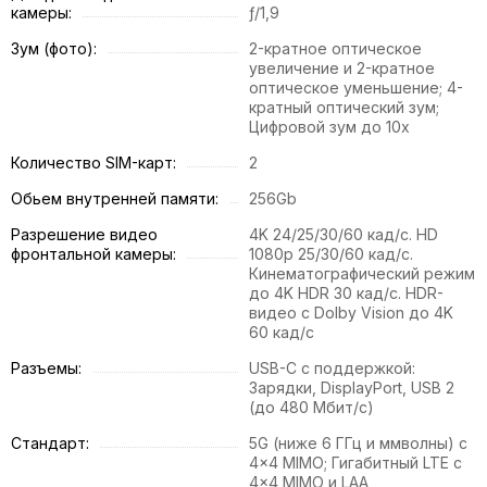
камеры:
ƒ/1,9
Зум (фото):
2-кратное оптическое
увеличение и 2-кратное
оптическое уменьшение; 4-
кратный оптический зум;
Цифровой зум до 10x
Количество SIM-карт:
2
Обьем внутренней памяти:
256Gb
Разрешение видео
4K 24/25/30/60 кад/с. HD
фронтальной камеры:
1080p 25/30/60 кад/с.
Кинематографический режим
до 4K HDR 30 кад/с. HDR-
видео с Dolby Vision до 4K
60 кад/с
Разъемы:
USB-C с поддержкой:
Зарядки, DisplayPort, USB 2
(до 480 Мбит/с)
Стандарт:
5G (ниже 6 ГГц и ммволны) с
4x4 MIMO; Гигабитный LTE с
4x4 MIMO и LAA