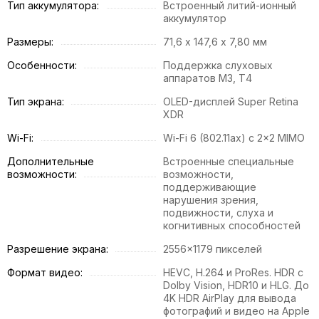
Тип аккумулятора:
Встроенный литий-ионный
аккумулятор
Размеры:
71,6 х 147,6 х 7,80 мм
Особенности:
Поддержка слуховых
аппаратов М3, Т4
Тип экрана:
OLED-дисплей Super Retina
XDR
Wi-Fi:
Wi-Fi 6 (802.11ax) с 2x2 MIMO
Дополнительные
Встроенные специальные
возможности:
возможности,
поддерживающие
нарушения зрения,
подвижности, слуха и
когнитивных способностей
Разрешение экрана:
2556×1179 пикселей
Формат видео:
HEVC, H.264 и ProRes. HDR с
Dolby Vision, HDR10 и HLG. До
4K HDR AirPlay для вывода
фотографий и видео на Apple