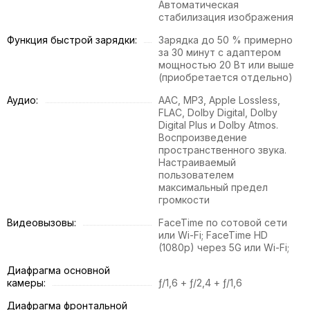
Автоматическая
стабилизация изображения
Функция быстрой зарядки:
Зарядка до 50 % примерно
за 30 минут с адаптером
мощностью 20 Вт или выше
(приобретается отдельно)
Аудио:
AAC, MP3, Apple Lossless,
FLAC, Dolby Digital, Dolby
Digital Plus и Dolby Atmos.
Воспроизведение
пространственного звука.
Настраиваемый
пользователем
максимальный предел
громкости
Видеовызовы:
FaceTime по сотовой сети
или Wi-Fi; FaceTime HD
(1080p) через 5G или Wi-Fi;
Диафрагма основной
камеры:
ƒ/1,6 + ƒ/2,4 + ƒ/1,6
Диафрагма фронтальной