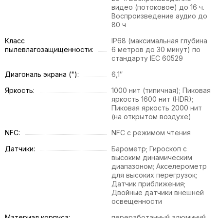
видео (потоковое) до 16 ч.
Воспроизведение аудио до
80 ч
Класс
IP68 (максимальная глубина
пылевлагозащищенности:
6 метров до 30 минут) по
стандарту IEC 60529
Диагональ экрана ("):
6,1″
Яркость:
1000 нит (типичная); Пиковая
яркость 1600 нит (HDR);
Пиковая яркость 2000 нит
(на открытом воздухе)
NFC:
NFC с режимом чтения
Датчики:
Барометр; Гироскоп с
высоким динамическим
диапазоном; Акселерометр
для высоких перегрузок;
Датчик приближения;
Двойные датчики внешней
освещенности
Материал корпуса:
переработанный алюминий