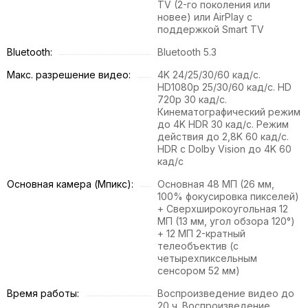
TV (2-го поколения или
новее) или AirPlay с
поддержкой Smart TV
Bluetooth:
Bluetooth 5.3
Макс. разрешение видео:
4K 24/25/30/60 кад/с.
HD1080p 25/30/60 кад/с. HD
720p 30 кад/с.
Кинематографический режим
до 4K HDR 30 кад/с. Режим
действия до 2,8K 60 кад/с.
HDR с Dolby Vision до 4K 60
кад/с
Основная камера (Мпикс):
Основная 48 МП (26 мм,
100% фокусировка пикселей)
+ Сверхширокоугольная 12
МП (13 мм, угол обзора 120°)
+ 12 МП 2-кратный
телеобъектив (с
четырехпиксельным
сенсором 52 мм)
Время работы:
Воспроизведение видео до
20 ч. Воспроизведение