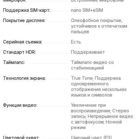
Поддержка SIM-карт:
nano SIM+eSIM
Покрытие дисплея:
Олеофобное покрытие,
устойчивое к отпечаткам
пальцев
Серийная съемка:
Есть
Стандарт HDR:
Поддерживает
Таймлапс:
Таймлапс-видео со
стабилизацией
Технология экрана:
True Tone; Поддержка
одновременного
отображения нескольких
языков и символов
Функции видео:
Увеличение при
воспроизведении; Стерео
запись; Непрерывное видео
с автофокусом; Ночной
режим
Цветовой охват:
Широкий цвет (P3)