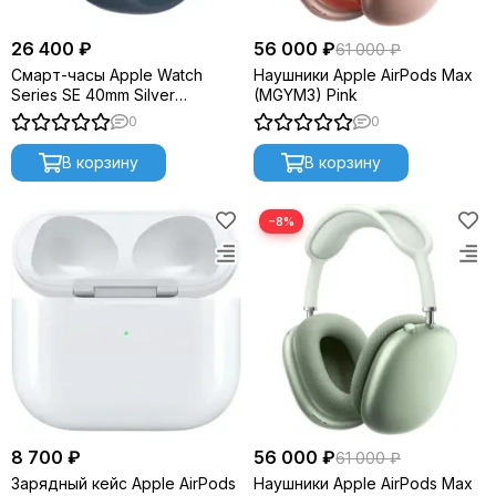
26 400 ₽
56 000 ₽
61 000 ₽
Смарт-часы Apple Watch
Наушники Apple AirPods Max
Series SE 40mm Silver
(MGYM3) Pink
Aluminium M/L (2023) MRE23
0
0
В корзину
В корзину
−8%
8 700 ₽
56 000 ₽
61 000 ₽
Зарядный кейс Apple AirPods
Наушники Apple AirPods Max