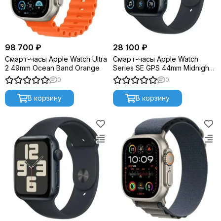
98 700 ₽
28 100 ₽
Смарт-часы Apple Watch Ultra
Смарт-часы Apple Watch
2 49mm Ocean Band Orange
Series SE GPS 44mm Midnight
Sport Band (MNK03)
0
0
В корзину
В корзину