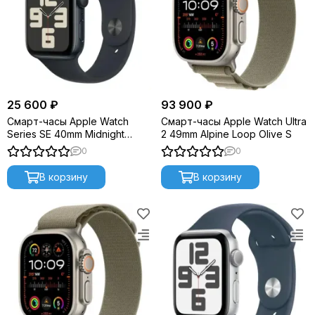
25 600 ₽
93 900 ₽
Смарт-часы Apple Watch
Смарт-часы Apple Watch Ultra
Series SE 40mm Midnight
2 49mm Alpine Loop Olive S
Aluminium S/M (2023) MR9Y3
0
0
В корзину
В корзину