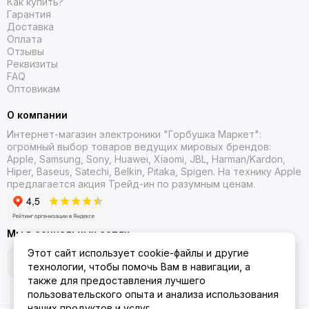
версия с разъемом USB-C делает их еще более
Как купить?
Гарантия
универсальными.
Доставка
Apple AirPods Max:
Полноразмерные наушники премиум-
Оплата
класса с непревзойденным качеством звука, адаптивным
Отзывы
эквалайзером и пространственным аудио для полного
Реквизиты
погружения.
FAQ
Оптовикам
Аксессуары:
В нашем каталоге вы также можете
приобрести отдельные компоненты, например,
О компании
зарядные кейсы или один наушник, если это
необходимо.
Интернет-магазин электроники "Горбушка Маркет":
огромный выбор товаров
ведущих мировых брендов:
Apple, Samsung, Sony, Huawei, Xiaomi, JBL, Harman/Kardon,
Изучайте наш ассортимент, используя удобные фильтры по
Hiper, Baseus, Satechi, Belkin, Pitaka, Spigen. На технику Apple
модели, цвету и цене. Все товары сопровождаются
предлагается акция Трейд-ин
по разумным ценам.
подробными характеристиками и фотографиями. Выбирайте
и заказывайте оригинальные устройства Apple в интернет-
магазине Gorbushka Market с быстрой доставкой и
официальной гарантией качества.
Мы в социальных сетях
Этот сайт использует cookie-файлы и другие
технологии, чтобы помочь Вам в навигации, а
также для предоставления лучшего
пользовательского опыта и анализа использования
наших продуктов и услуг.