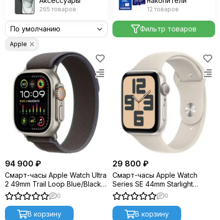
Аксессуары
накопители
265 товаров
12 товаров
Фильтр товаров
Apple
94 900 ₽
29 800 ₽
Смарт-часы Apple Watch Ultra
Смарт-часы Apple Watch
2 49mm Trail Loop Blue/Black
Series SE 44mm Starlight
M/L
Aluminium S/M (2023) MRE43
0
0
В корзину
В корзину