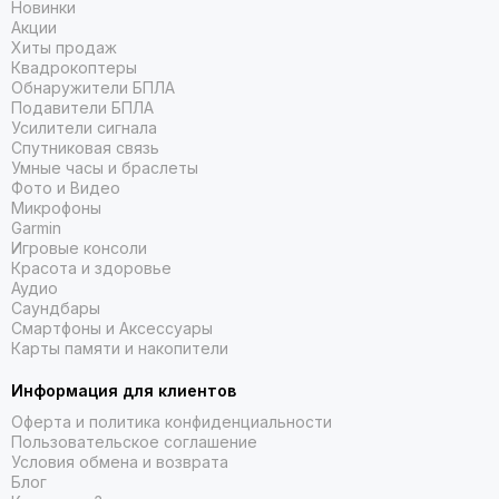
Новинки
включая Trail Loop, Alpine Loop и Ocean Band.
Акции
Хиты продаж
Apple Watch SE:
Универсальная и доступная серия,
Квадрокоптеры
обладающая всеми ключевыми возможностями для
Обнаружители БПЛА
отслеживания активности, общения и контроля за
Подавители БПЛА
здоровьем. Прекрасный вариант для повседневного
Усилители сигнала
использования, представленный в разных размерах
Спутниковая связь
(40мм и 44мм) и цветах.
Умные часы и браслеты
Фото и Видео
Идеальный звук с Apple AirPods
Микрофоны
Garmin
Игровые консоли
Погрузитесь в мир кристально чистого звучания с
Красота и здоровье
легендарными беспроводными наушниками Apple. Мы
Аудио
предлагаем полную линейку, чтобы каждый мог найти свой
Саундбары
идеальный вариант:
Смартфоны и Аксессуары
Карты памяти и накопители
Apple AirPods 2 и 3:
Классические модели, которые
обеспечивают превосходное качество звука, удобную
Информация для клиентов
посадку и быструю синхронизацию с вашими
Оферта и политика конфиденциальности
устройствами.
Пользовательское соглашение
Apple AirPods Pro 2:
Модель для тех, кто ценит
Условия обмена и возврата
активное шумоподавление и режим прозрачности. Новая
Блог