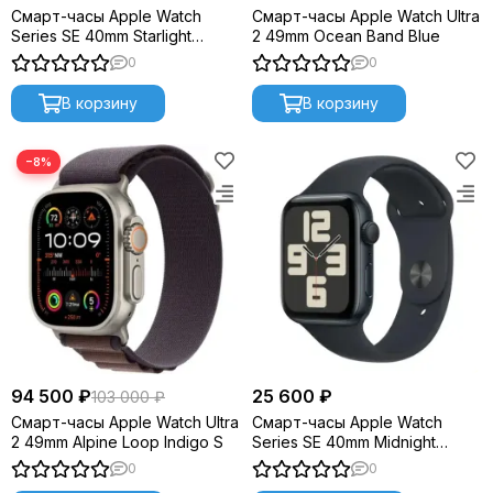
Смарт-часы Apple Watch
Смарт-часы Apple Watch Ultra
Series SE 40mm Starlight
2 49mm Ocean Band Blue
Aluminium S/M (2023) MR9U3
0
0
В корзину
В корзину
−8%
94 500 ₽
25 600 ₽
103 000 ₽
Смарт-часы Apple Watch Ultra
Смарт-часы Apple Watch
2 49mm Alpine Loop Indigo S
Series SE 40mm Midnight
Aluminium M/L (2023) MR9X3
0
0