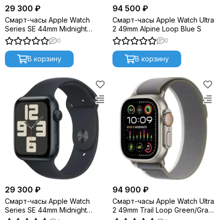
29 300 ₽
94 500 ₽
Смарт-часы Apple Watch
Смарт-часы Apple Watch Ultra
Series SE 44mm Midnight
2 49mm Alpine Loop Blue S
Aluminium S/M (2023) MRE73
0
0
В корзину
В корзину
29 300 ₽
94 900 ₽
Смарт-часы Apple Watch
Смарт-часы Apple Watch Ultra
Series SE 44mm Midnight
2 49mm Trail Loop Green/Gray
Aluminium M/L (2023) MRE93
S/M