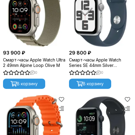
93 900 ₽
29 800 ₽
Смарт-часы Apple Watch Ultra
Смарт-часы Apple Watch
2 49mm Alpine Loop Olive M
Series SE 44mm Silver
Aluminium S/M (2023) MREC3
0
0
В корзину
В корзину