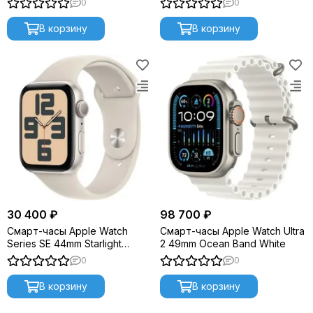
0
0
В корзину
В корзину
30 400 ₽
98 700 ₽
Смарт-часы Apple Watch
Смарт-часы Apple Watch Ultra
Series SE 44mm Starlight
2 49mm Ocean Band White
Aluminium M/L (2023) MRE53
0
0
В корзину
В корзину