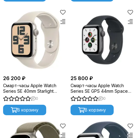
26 200 ₽
25 800 ₽
Смарт-часы Apple Watch
Смарт-часы Apple Watch
Series SE 40mm Starlight
Series SE GPS 44mm Space
Aluminium M/L (2023) MR9V3
Gray/Midnight Sport Band
0
0
(MKQ63)
В корзину
В корзину