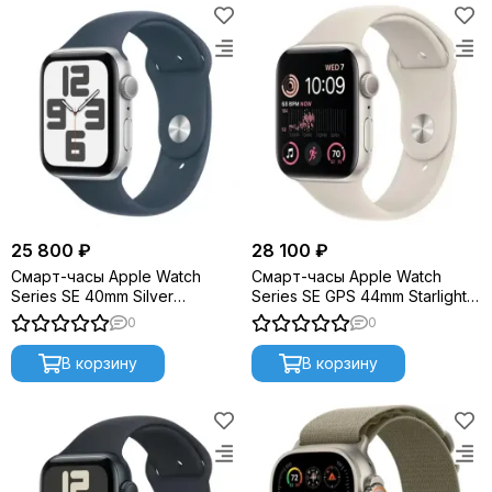
25 800 ₽
28 100 ₽
Смарт-часы Apple Watch
Смарт-часы Apple Watch
Series SE 40mm Silver
Series SE GPS 44mm Starlight
Aluminium S/M (2023) MRE13
Sport Band (MNJX3)
0
0
В корзину
В корзину