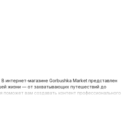
 В интернет-магазине Gorbushka Market представлен
шей жизни — от захватывающих путешествий до
я поможет вам создавать контент профессионального
нок
 задачам и бюджету. Мы внимательно следим за
йства. На странице представлены: