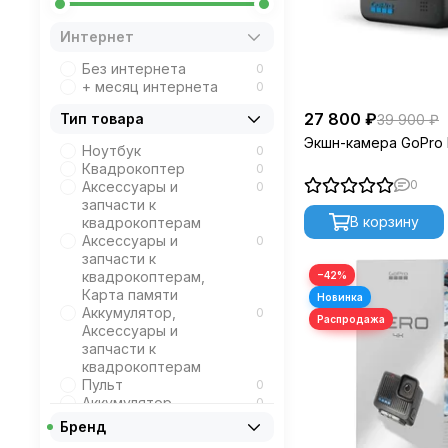
Интернет
Без интернета
0
+ месяц интернета
0
27 800 ₽
Тип товара
39 900 ₽
Экшн-камера GoPro
Ноутбук
0
Квадрокоптер
0
0
Аксессуары и
0
запчасти к
В корзину
квадрокоптерам
Аксессуары и
0
запчасти к
квадрокоптерам,
−42%
Карта памяти
Аккумулятор,
0
Аксессуары и
запчасти к
квадрокоптерам
Пульт
0
Аккумулятор
0
FPV очки, Пульт
0
Бренд
Детектор БПЛА
0