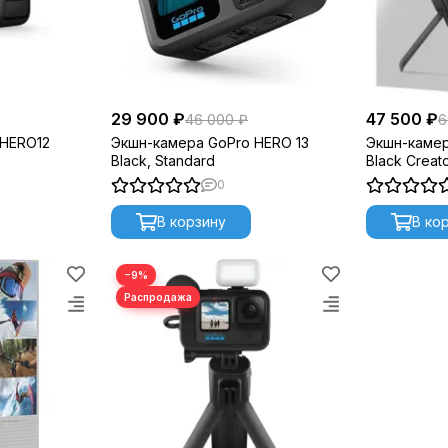
29 900 ₽
47 500 ₽
46 000 ₽
6
 HERO12
Экшн-камера GoPro HERO 13
Экшн-камер
Black, Standard
Black Creato
0
В корзину
В ко
−9%