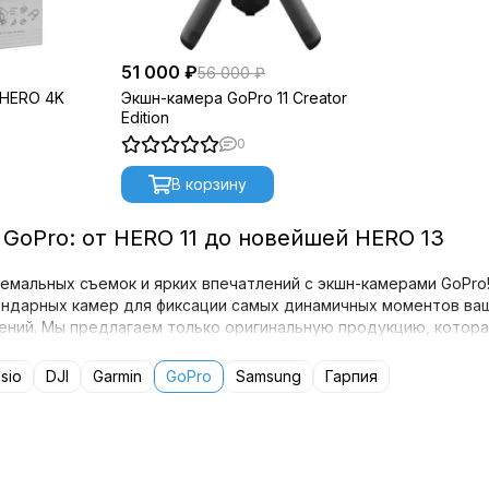
51 000 ₽
56 000 ₽
 HERO 4K
Экшн-камера GoPro 11 Creator
Edition
0
В корзину
GoPro: от HERO 11 до новейшей HERO 13
емальных съемок и ярких впечатлений с экшн-камерами GoPro!
ендарных камер для фиксации самых динамичных моментов ва
ний. Мы предлагаем только оригинальную продукцию, котора
sio
DJI
Garmin
GoPro
Samsung
Гарпия
мер GoPro: от проверенных хитов до горячих нови
ы найдете актуальные модели экшн-камер, отвечающие любым
ки GoPro и одними из первых предлагаем самые свежие устро