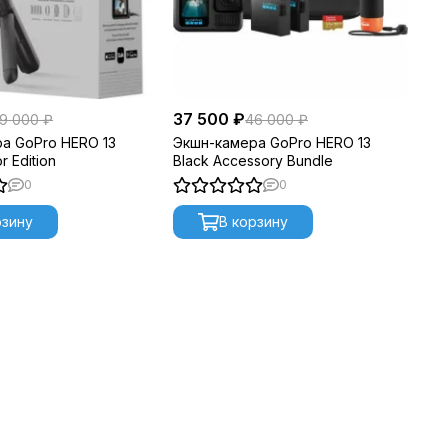
37 500 ₽
9 000 ₽
46 000 ₽
а GoPro HERO 13
Экшн-камера GoPro HERO 13
r Edition
Black Accessory Bundle
0
0
рзину
В корзину