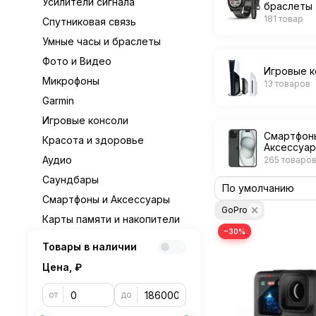
Усилители сигнала
браслеты
181 товар
Спутниковая связь
Умные часы и браслеты
Фото и Видео
Игровые к
Микрофоны
13 товаров
Garmin
Игровые консоли
Смартфон
Красота и здоровье
Аксессуа
Аудио
265 товаро
Саундбары
Смартфоны и Аксессуары
GoPro
Карты памяти и накопители
−30%
Товары в наличии
Цена, ₽
от
до