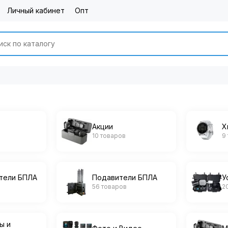
Личный кабинет
Опт
Акции
Х
10 товаров
9
тели БПЛА
Подавители БПЛА
У
56 товаров
2
ы и