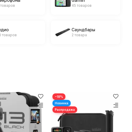
икрофоны
Garmin
1 товаров
45 товаров
удио
Саундбары
0 товаров
2 товара
−18%