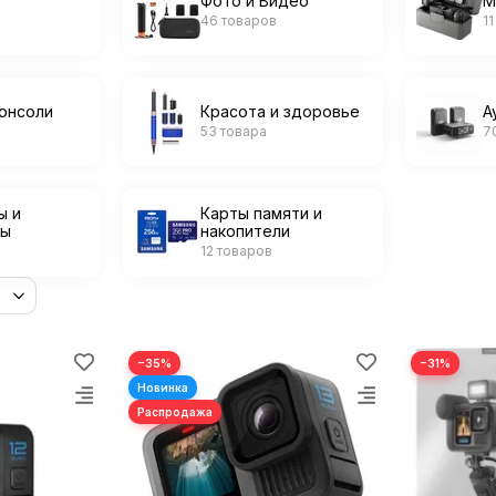
Фото и Видео
М
46 товаров
1
онсоли
Красота и здоровье
А
53 товара
7
ы и
Карты памяти и
ры
накопители
в
12 товаров
−35%
−31%