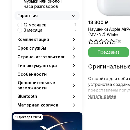
музыки или около 1
часа разговоров
Гарантия
13 300 ₽
12 месяцев
7
Наушники Apple AirP
3 месяца
2
(MV7N2) White
Комплектация
0
Срок службы
Предзаказ
Страна-изготовитель
Тип аккумулятора
Оригинальные 
Особенности
Откройте для себя 
Дополнительные
устройства созданы
возможности
представлены попул
вы ни находились.
Bluetooth
Материал корпуса
Ассортимент мо
11 Декабря 2024
Мы предлагаем широ