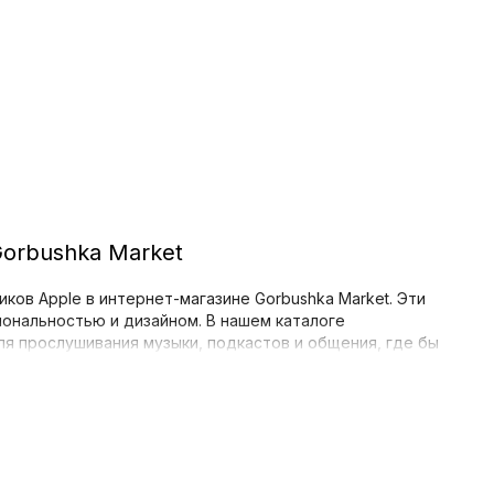
Gorbushka Market
ков Apple в интернет-магазине Gorbushka Market. Эти
иональностью и дизайном. В нашем каталоге
я прослушивания музыки, подкастов и общения, где бы
й для себя вариант. У нас вы можете купить: