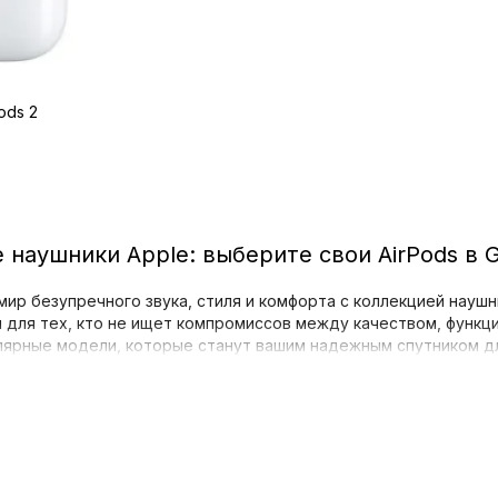
ods 2
наушники Apple: выберите свои AirPods в 
мир безупречного звука, стиля и комфорта с коллекцией наушни
 для тех, кто не ищет компромиссов между качеством, функц
ярные модели, которые станут вашим надежным спутником дл
делей для любых задач
кий выбор наушников Apple, чтобы каждый мог найти идеальны