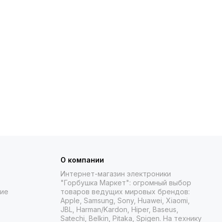
 обновленную версию с разъемом USB-C для
а, пространственное аудио и удобную посадку.
 повседневного использования.
енителей музыки, доступные в различных цветах,
 правый наушник для моделей AirPods Pro 2 и AirPods 3,
гиям, которые делают прослушивание музыки настоящим
анием с глубокими басами и кристально чистыми
О компании
Интернет-магазин электроники
ый окружает вас со всех сторон, создавая эффект
"Горбушка Маркет": огромный выбор
ние
товаров
ведущих мировых брендов:
ринимайте звонки и активируйте голосового помощника
Apple, Samsung, Sony, Huawei, Xiaomi,
JBL, Harman/Kardon, Hiper, Baseus,
Satechi, Belkin, Pitaka, Spigen. На технику
гко переключаются между вашими iPhone, iPad и Mac.