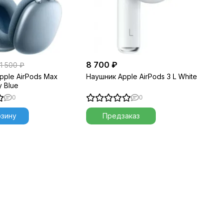
8 700 ₽
1 500 ₽
pple AirPods Max
Наушник Apple AirPods 3 L White
 Blue
0
0
рзину
Предзаказ