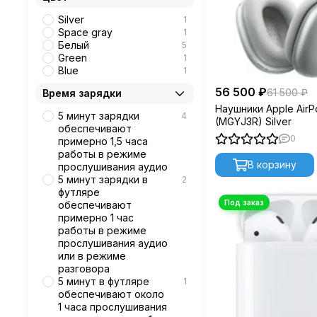
Silver
1
Space gray
1
Белый
5
Green
1
Blue
1
56 500 ₽
61 500 ₽
Время зарядки
Наушники Apple Air
5 минут зарядки
4
(MGYJ3R) Silver
обеспечивают
0
примерно 1,5 часа
работы в режиме
В корзину
прослушивания аудио
5 минут зарядки в
2
футляре
обеспечивают
примерно 1 час
работы в режиме
прослушивания аудио
или в режиме
разговора
5 минут в футляре
1
обеспечивают около
1 часа прослушивания