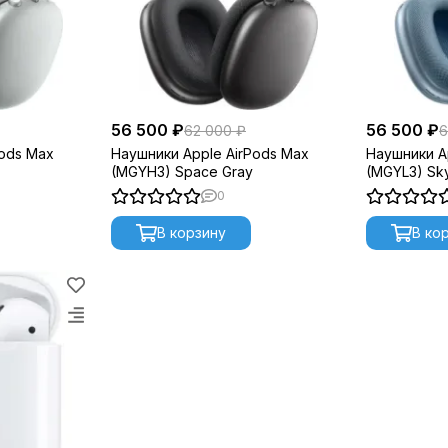
56 500 ₽
56 500 ₽
62 000 ₽
6
Pods Max
Наушники Apple AirPods Max
Наушники A
(MGYH3) Space Gray
(MGYL3) Sky
0
В корзину
В ко