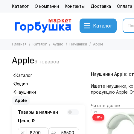
Каталог
О компании
Контакты
Доставка
Оплата
Каталог
Главная
Каталог
Аудио
Наушники
Apple
Apple
Наушники Apple: с
Каталог
Аудио
Ищете наушники, ко
Наушники
продукцию Apple. Э
Apple
Почему стоит выбр
Товары в наличии
Превосходное ка
−8%
Цена, ₽
сбалансированны
качестве, где бы
от
до