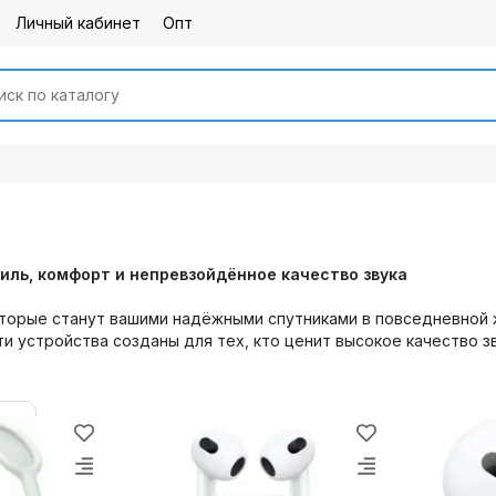
Личный кабинет
Опт
тиль, комфорт и непревзойдённое качество звука
торые станут вашими надёжными спутниками в повседневной ж
ти устройства созданы для тех, кто ценит высокое качество зв
ать наушники Apple?
чество звука.
Благодаря передовым технологиям и качестве
й звук с глубокими басами и чёткими высокими частотами. В
 вы ни находились.