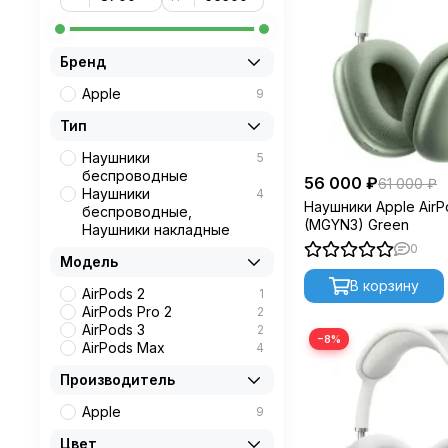
Пространственн
оказываетесь в 
Сенсорное упра
Бренд
принимать звонки
трек или ответит
Apple
9
Защита от воды 
Тип
спортом и активн
Наушники
5
Совместимость 
беспроводные
можете легко пе
56 000 ₽
61 000 ₽
Наушники
4
Наушники Apple Air
беспроводные,
Не упустите возмож
(MGYN3) Green
Наушники накладные
0
Модель
В корзину
AirPods 2
1
AirPods Pro 2
2
AirPods 3
2
−8%
AirPods Max
4
Производитель
Apple
9
Цвет