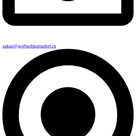
zakaz@gorbushkamarket.ru