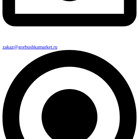
zakaz@gorbushkamarket.ru