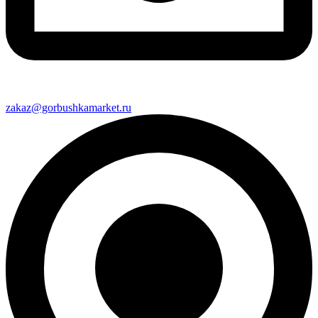
zakaz@gorbushkamarket.ru