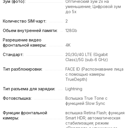
Зум (фото):
Оптический зум 2x на
уменьшение; Цифровой зум
до 5x
Количество SIM-карт:
2
Обьем внутренней памяти:
128Gb
Разрешение видео
фронтальной камеры:
4K
Стандарт:
2G/3G/4G LTE (Gigabit
Class)/5G (sub‑6 GHz)
Тип разблокировки:
FACE ID (Распознавание лица
с помощью камеры
TrueDepth)
Тип разъема для зарядки:
Lightning
Фотовспышка:
Вспышка True Tone с
функцией Slow Sync
Функции фронтальной
вспышка Retina Flash; функция
камеры:
Smart HDR; автоматическая
стабилизация; режим