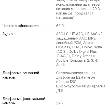
использовании адаптера
питания мощностью 20 Вт
или выше (продаётся
отдельно)
Частота обновления:
60 Гц
Аудио:
AAC‑LC, HE‑AAC, HE‑AAC v2,
защищённый AAC, MP3,
линейный PCM, Apple
Lossless, FLAC, Dolby Digital
(AC‑3), Dolby Digital Plus
(E‑AC‑3), Dolby Atmos и
Audible (форматы 2, 3, 4,
Audib
Диафрагма основной
Сверхширокоугольная:
камеры:
диафрагма ƒ/2.4 и угол
обзора 120°;
Широкоугольная: диафрагма
ƒ/1.6
Диафрагма фронтальной
камеры:
ƒ/2.2