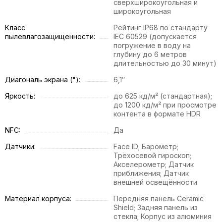
сверхширокоугольная и
широкоугольная
Класс
Рейтинг IP68 по стандарту
пылевлагозащищенности:
IEC 60529 (допускается
погружение в воду на
глубину до 6 метров
длительностью до 30 минут)
Диагональ экрана ("):
6,1″
Яркость:
до 625 кд/м² (стандартная);
до 1200 кд/м² при просмотре
контента в формате HDR
NFC:
Да
Датчики:
Face ID; Барометр;
Трёхосевой гироскоп;
Акселерометр; Датчик
приближения; Датчик
внешней освещённости
Материал корпуса:
Передняя панель Ceramic
Shield; Задняя панель из
стекла; Корпус из алюминия