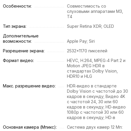
Особенности:
Совместимость со
слуховыми аппаратами M3,
T4
Тип экрана:
Super Retina XDR; OLED
Дополнительные
возможности:
Apple Pay; Siri
Разрешение экрана:
2532×1170 пикселей
Формат видео:
HEVC, H.264, MPEG‑4 Part 2 и
Motion JPEG HDR в
стандартах Dolby Vision,
HDR10 и HLG
Макс. разрешение видео:
HDR‑видео в стандарте
Dolby Vision с частотой до 30
кадров в секунду; Видео 4K
с частотой 24, 30 или 60
кадров в секунду; HD‑видео
1080p с частотой 30 или 60
кадров в секунду; HD‑в
Основная камера (Мпикс):
Система двух камер 12 Мп: