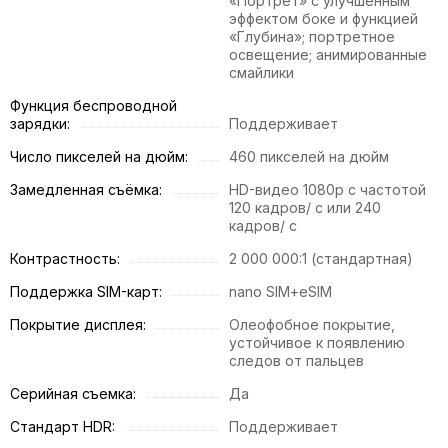
«Портрет» с улучшенным
эффектом боке и функцией
«Глубина»; портретное
освещение; анимированные
смайлики
Функция беспроводной
зарядки:
Поддерживает
Число пикселей на дюйм:
460 пикселей на дюйм
Замедленная съёмка:
HD-видео 1080р c частотой
120 кадров/ с или 240
кадров/ с
Контрастность:
2 000 000:1 (стандартная)
Поддержка SIM-карт:
nano SIM+eSIM
Покрытие дисплея:
Олеофобное покрытие,
устойчивое к появлению
следов от пальцев
Серийная съемка:
Да
Стандарт HDR:
Поддерживает