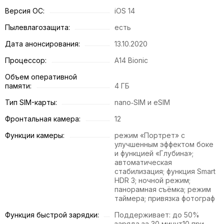
Версия ОС:
iOS 14
Пылевлагозащита:
есть
Дата анонсирования:
13.10.2020
Процессор:
A14 Bionic
Объем оперативной
памяти:
4 ГБ
Тип SIM-карты:
nano‑SIM и eSIM
Фронтальная камера:
12
Функции камеры:
режим «Портрет» с
улучшенным эффектом боке
и функцией «Глубина»;
автоматическая
стабилизация; функция Smart
HDR 3; ночной режим;
панорамная съёмка; режим
таймера; привязка фотограф
Функция быстрой зарядки:
Поддерживает: до 50%
заряда за 30 минут10 при