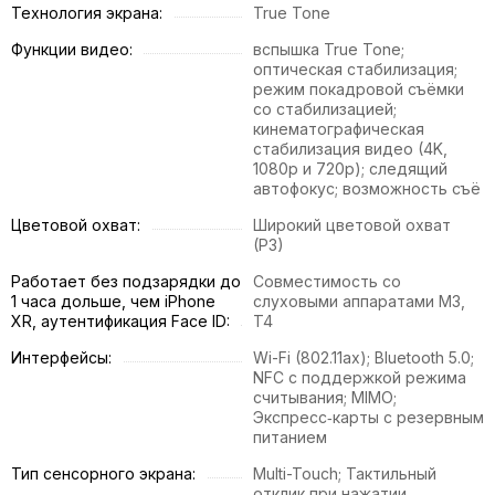
Технология экрана:
True Tone
Функции видео:
вспышка True Tone;
оптическая стабилизация;
режим покадровой съёмки
со стабилизацией;
кинематографическая
стабилизация видео (4K,
1080p и 720p); следящий
автофокус; возможность съё
Цветовой охват:
Широкий цветовой охват
(P3)
Работает без подзарядки до
Совместимость со
1 часа дольше, чем iPhone
слуховыми аппаратами M3,
XR, аутентификация Face ID:
T4
Интерфейсы:
Wi-Fi (802.11​ax); Bluetooth 5.0;
NFC с поддержкой режима
считывания; MIMO;
Экспресс‑карты с резервным
питанием
Тип сенсорного экрана:
Multi-Touch; Тактильный
отклик при нажатии