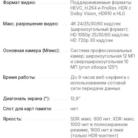
Формат видео:
Поддерживаемые форматы
HEVC, H.264 и ProRes. HDR с
Dolby Vision, HDR10 и HLG
Макс. разрешение видео:
4K 24/25/30/60 кад/сек
(широкоугольный формат).
HD 1080p 25/30/60 кад/сек.
HD 720p 30 кад/сек
Основная камера (Мпикс):
Система профессиональных
камер: широкоугольная 12 МП
и сверхширокоугольная 10
МП (угол обзора 125°)
Время работы:
До 9 часов веб-серфинга с
использованием сотовой
сети передачи данных
Диагональ экрана ("):
12,9″
Слот для карт памяти:
нет
Яркость:
SDR: макс. 600 нит. XDR: макс.
1000 нит в полноэкранном
режиме, 1600 нит в пике
(только HDR-контент)