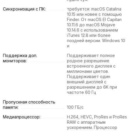
Синхронизация с ПК:
требуется: macOS Catalina
10.15 или новее с помощью
Finder. От macOS El Capitan
10.11.6 до macOS Mojave
10.14.6 с использованием
iTunes 12.8 или более
поздней версии. Windows 10
и
Поддержка доп.
Поддерживает полное
мониторов:
родное разрешение
встроенного дисплея с
миллионами цветов.
Поддерживает один
внешний дисплей с
разрешением до 6K при
частоте 60 Гц
Пропускная способность
памяти:
100 ГБ/с
Медиапроцессор:
H.264, HEVC, ProRes и ProRes
RAW с аппаратным
ускорением. Процессор