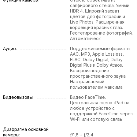
сапфирового стекла. Умный
HDR 4. Широкий захват
цветов для фотографий и
Live Photos. Расширенная
коррекция красных глаз.
Геотегирование фотографий.
Автоматическ
Аудио:
Поддерживаемые форматы
AAC, MP3, Apple Lossless,
FLAC, Dolby Digital, Dolby
Digital Plus и Dolby Atmos.
Воспроизведение
пространственного звука.
Настраиваемый
пользователем максима
Видеовызовы:
Видео FaceTime.
Центральная сцена. iPad на
любое устройство с
поддержкой FaceTime через
Wi-Fi или сотовую связь
Диафрагма основной
камеры:
ƒ/1,8 + ƒ/2,4