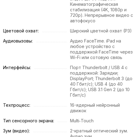
Кинематографическая
стабилизация (4K, 1080p и
720p). Непрерывное видео с
автофокусо
Цветовой охват:
Широкий цветной охват (P3)
Аудиовызовы:
Аудио FaceTime. iPad на
любое устройство с
поддержкой FaceTime через
Wi-Fi или сотовую связь
Интерфейсы:
Порт Thunderbolt / USB 4 с
поддержкой: Зарядки;
DisplayPort; Thunderbolt 3 (до
40 Гбит/с); USB 4 (до 40
Гбит/с); USB 3.1 Gen 2 (до 10
Гбит/с)
Техпроцесс:
16-ядерный нейронный
движок
Тип сенсорного экрана:
Multi‑Touch
Зум (видео):
2-кратный оптический зум.
Аудио зум