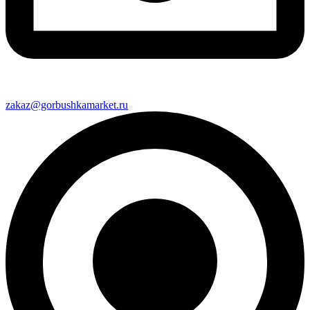
zakaz@gorbushkamarket.ru