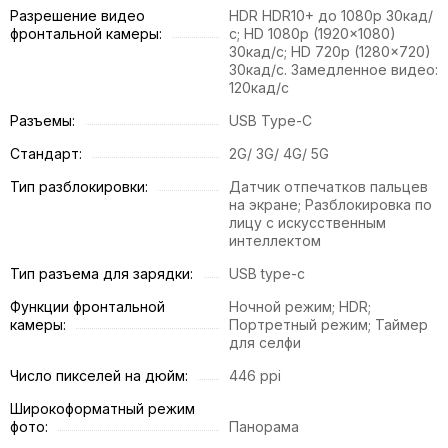
Разрешение видео
HDR HDR10+ до 1080p 30кад/
фронтальной камеры:
с; HD 1080p (1920x1080)
30кад/с; HD 720p (1280x720)
30кад/с. Замедленное видео:
120кад/с
Разъемы:
USB Type-C
Стандарт:
2G/ 3G/ 4G/ 5G
Тип разблокировки:
Датчик отпечатков пальцев
на экране; Разблокировка по
лицу с искусственным
интеллектом
Тип разъема для зарядки:
USB type-c
Функции фронтальной
Ночной режим; HDR;
камеры:
Портретный режим; Таймер
для селфи
Число пикселей на дюйм:
446 ppi
Широкоформатный режим
фото:
Панорама