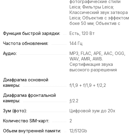
фотографические стили
Leica; Фильтры Leica;
Классический звук затвора
Leica; Объектив с эффектом
боке 50 мм; Объектив с
Функция быстрой зарядки:
Есть, 120 Вт
Частота обновления:
144 Гц
Аудио:
MP3, FLAC, APE, AAC, OGG,
WAV, AMR, AWB.
Сертификация звука
высокого разрешения
Диафрагма основной
камеры:
f/1,9 + f/1,9 + f/2,2
Диафрагма фронтальной
камеры:
ƒ/2.2
Зум (фото):
Цифровой зум до 20x
Количество SIM-карт:
2
Обьем внутренней памяти:
12/512Gb