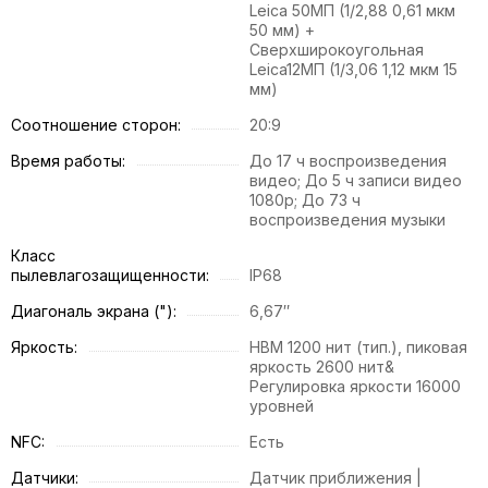
Leica 50МП (1/2,88 0,61 мкм
50 мм) +
Сверхширокоугольная
Leica12МП (1/3,06 1,12 мкм 15
мм)
Соотношение сторон:
20:9
Время работы:
До 17 ч воспроизведения
видео; До 5 ч записи видео
1080p; До 73 ч
воспроизведения музыки
Класс
пылевлагозащищенности:
IP68
Диагональ экрана ("):
6,67″
Яркость:
HBM 1200 нит (тип.), пиковая
яркость 2600 нит&
Регулировка яркости 16000
уровней
NFC:
Есть
Датчики:
Датчик приближения |