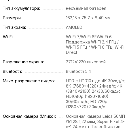
Тип аккумулятора:
несъёмная батарея
Размеры:
162,15 х 75,7 х 8,49 мм
Тип экрана:
AMOLED
Wi-Fi:
Wi-Fi 7/Wi-Fi 6E/Wi-Fi 6;
Поддержка Wi-Fi 2,4 ГГц /
Wi-Fi 5 ГГц / Wi-Fi 6 ГГц; Wi-Fi
Direct
Разрешение экрана:
2712×1220 пикселей
Bluetooth:
Bluetooth 5.4
Макс. разрешение видео:
HDR с HDR10+ до 4K 30кад/с;
8K (7680x4320) 24кад/с; 4K
(3840x2160) 24/30/60кад/с;
HD1080p (1920x1080)
30/60кад/с; HD 720p
(1280x720) 30кад/с
Основная камера (Мпикс):
Основная камера Leica 50МП
(1/1,28 1,22 мкм, Super Pixel 4-
в-1 24 мм) + Телеобъектив