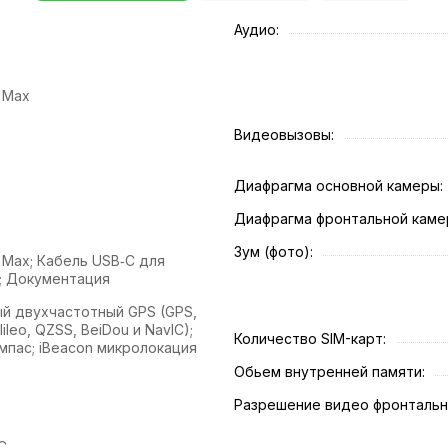
Аудио:
o Max
Видеовызовы:
Диафрагма основной камеры:
Диафрагма фронтальной каме
Зум (фото):
o Max; Кабель USB‑C для
); Документация
й двухчастотный GPS (GPS,
ileo, QZSS, BeiDou и NavIC);
Количество SIM-карт:
мпас; iBeacon микролокация
Обьем внутренней памяти:
Разрешение видео фронтальн
C