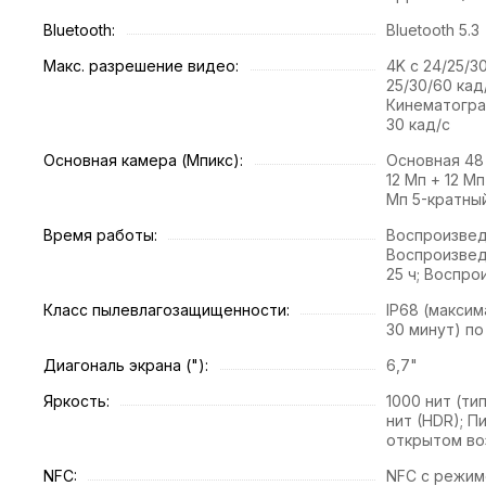
Bluetooth:
Bluetooth 5.3
Макс. разрешение видео:
4K с 24/25/3
25/30/60 кад
Кинематогра
30 кад/с
Основная камера (Мпикс):
Основная 48
12 Мп + 12 М
Мп 5-кратны
Время работы:
Воспроизвед
Воспроизвед
25 ч; Воспро
Класс пылевлагозащищенности:
IP68 (максим
30 минут) по
Диагональ экрана ("):
6,7"
Яркость:
1000 нит (ти
нит (HDR); П
открытом во
NFC:
NFC с режим