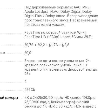
Поддерживаемые форматы: AAC, MP3,
Apple Lossless, FLAC, Dolby Digital, Dolby
Digital Plus и Dolby Atmos. Воспроизведение
пространственного звука. Настраиваемый
пользователем максим
FaceTime по сотовой сети или Wi-Fi;
FaceTime HD (1080p) через 5G или Wi‑Fi
ƒ/1,78 + ƒ/2,2 + ƒ/1,78 + ƒ/2,8
ры:
ƒ/1,9
5-кратное оптическое увеличение, 2-
кратное оптическое уменьшение; 10-
кратный оптический зум; Цифровой зум до
25x
2
256Gb
ой камеры:
4K с 24/25/30/60 кад/с; HD-видео 1080p с
25/30/60 кад/с; Кинематографический
режим до 4K HDR с 30 кад/с; HDR-видео с