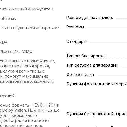
литий-ионный аккумулятор
Разъем для наушников:
х 8,25 мм
Разъемы:
ть со слуховыми аппаратами
Стандарт:
 XDR
.11ax) с 2x2 MIMO
Тип разблокировки:
специальные возможности,
Тип разъема для зарядки:
ющие нарушения зрения,
, слуха и когнитивных
Фотовспышка:
й, помогут максимально
использовать возможности
Функции фронтальной камеры
икселей
мые форматы: HEVC, H.264 и
с Dolby Vision, HDR10 и HLG До
Функция беспроводной заряд
ay для зеркального
, фотографий и видео на
го поколения или нове