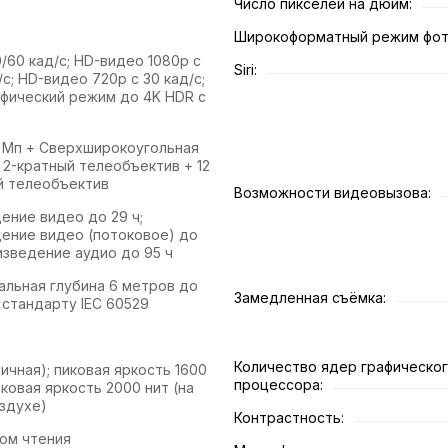
Число пикселей на дюйм:
Широкоформатный режим фот
0/60 кад/с; HD-видео 1080p с
Siri:
/с; HD-видео 720p с 30 кад/с;
фический режим до 4K HDR с
 Мп + Сверхширокоугольная
п 2-кратный телеобъектив + 12
й телеобъектив
Возможности видеовызова:
ение видео до 29 ч;
ение видео (потоковое) до
изведение аудио до 95 ч
альная глубина 6 метров до
Замедленная съёмка:
 стандарту IEC 60529
Количество ядер графическо
пичная); пиковая яркость 1600
процессора:
иковая яркость 2000 нит (на
здухе)
Контрастность:
ом чтения