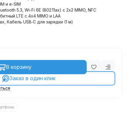
IM и e-SIM
tooth 5.3, Wi-Fi 6E (802.11ax) с 2x2 MIMO, NFC
абитный LTE с 4x4 MIMO и LAA
ax, Кабель USB‑C для зарядки (1 м)
В корзину
Заказ в один клик
ться
артфоны