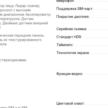
Микрофон:
ор лица; Лидар-сканер;
Поддержка SIM-карт:
ироскоп с высоким
м диапазоном; Акселерометр
Покрытие дисплея:
 перегрузок; Датчик
; Двойные датчики внешней
т
Серийная съемка:
мическая передняя панель.
Стандарт HDR:
ль из текстурированного
екла
Таймлапс:
Технология экрана:
 стереодинамик
Функции видео:
Цветовой охват:
ano-SIM и e-SIM