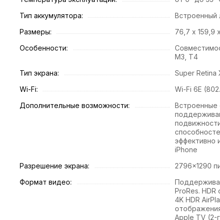
Тип аккумулятора:
Встроенный 
Размеры:
76,7 х 159,9 
Особенности:
Совместимос
М3, Т4
Тип экрана:
Super Retina
Wi-Fi:
Wi-Fi 6E (802
Дополнительные возможности:
Встроенные 
поддержива
подвижности
способносте
эффективно 
iPhone
Разрешение экрана:
2796×1290 п
Формат видео:
Поддерживае
ProRes. HDR 
4K HDR AirPl
отображения
Apple TV (2-