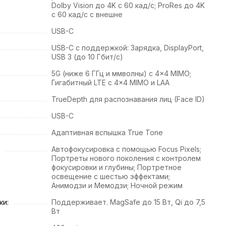
Dolby Vision до 4K с 60 кад/с; ProRes до 4K
с 60 кад/с с внешне
USB-C
USB-C с поддержкой: Зарядка, DisplayPort,
USB 3 (до 10 Гбит/с)
5G (ниже 6 ГГц и ммволны) с 4x4 MIMO;
Гигабитный LTE с 4x4 MIMO и LAA
TrueDepth для распознавания лиц (Face ID)
USB-C
Адаптивная вспышка True Tone
:
Автофокусировка с помощью Focus Pixels;
Портреты нового поколения с контролем
фокусировки и глубины; Портретное
освещение с шестью эффектами;
Анимодзи и Мемодзи; Ночной режим
ки:
Поддерживает. MagSafe до 15 Вт, Qi до 7,5
Вт