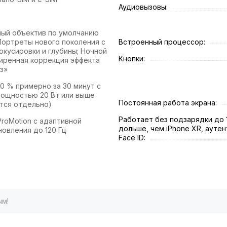
Аудиовызовы:
ый объектив по умолчанию
 Портреты нового поколения с
Встроенный процессор:
окусировки и глубины; Ночной
Кнопки:
иренная коррекция эффекта
з»
0 % примерно за 30 минут с
ощностью 20 Вт или выше
Постоянная работа экрана:
тся отдельно)
Работает без подзарядки до 
roMotion с адаптивной
дольше, чем iPhone XR, ауте
новления до 120 Гц
Face ID:
ым!