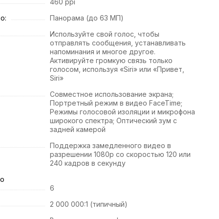
460 ppi
о:
Панорама (до 63 МП)
Используйте свой голос, чтобы
отправлять сообщения, устанавливать
напоминания и многое другое.
Активируйте громкую связь только
голосом, используя «Siri» или «Привет,
Siri»
Совместное использование экрана;
Портретный режим в видео FaceTime;
Режимы голосовой изоляции и микрофона
широкого спектра; Оптический зум с
задней камерой
Поддержка замедленного видео в
разрешении 1080p со скоростью 120 или
240 кадров в секунду
го
6
2 000 000:1 (типичный)