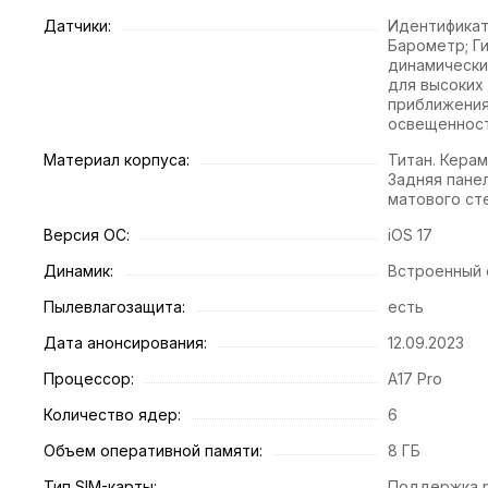
Датчики:
Идентификат
Барометр; Г
динамически
для высоких
приближения
освещеннос
Материал корпуса:
Титан. Кера
Задняя пане
матового ст
Версия ОС:
iOS 17
Динамик:
Встроенный
Пылевлагозащита:
есть
Дата анонсирования:
12.09.2023
Процессор:
A17 Pro
Количество ядер:
6
Объем оперативной памяти:
8 ГБ
Тип SIM-карты:
Поддержка n