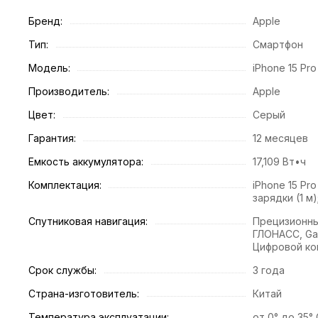
Бренд:
Apple
Тип:
Смартфон
Модель:
iPhone 15 Pr
Производитель:
Apple
Цвет:
Серый
Гарантия:
12 месяцев
Емкость аккумулятора:
17,109 Вт•ч
Комплектация:
iPhone 15 Pr
зарядки (1 м
Спутниковая навигация:
Прецизионны
ГЛОНАСС, Gal
Цифровой ко
Срок службы:
3 года
Страна-изготовитель:
Китай
Температура эксплуатации:
от 0° до 35° 