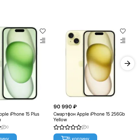
90 990 ₽
77
ple iPhone 15 Plus
Смартфон Apple iPhone 15 256Gb
См
n
Yellow
Mi
0
0
зину
В корзину