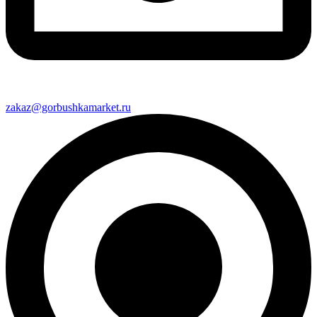
zakaz@gorbushkamarket.ru