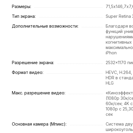
Размеры:
71,5х146,7х7
Тип экрана:
Super Retina
Дополнительные возможности:
Благодаря в
функций уни
нарушениями
когнитивных
максимально
iPhon
Разрешение экрана:
2532×1170 пи
Формат видео:
HEVC, H.264,
HDR в станда
HLG
Макс. разрешение видео:
«Киноэффект
(1080p 30к/се
60к/сек; 4K с
1080p с 25,3
сек
Основная камера (Мпикс):
Система двух
широкоуголь