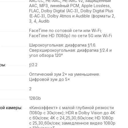
AAC‑LC, HE‑AAC, HE‑AAC v2, защищённый
AAC, MP3, линейный PCM, Apple Lossless,
FLAC, Dolby Digital (AC‑3), Dolby Digital Plus
(E‑AC‑3), Dolby Atmos и Audible (форматы 2,
3, 4, Audib
FaceTime по сотовой сети или Wi‑Fi;
FaceTime HD (1080p) по сети 5G или Wi‑Fi
Широкоугольная: диафрагма ƒ/1.6.
Сверхширокоугольная: диафрагма ƒ/2.4 и
угол обзора 120°
ры:
ƒ/2.2
Оптический зум 2× на уменьшение.
Цифровой зум до 5×
2
128Gb
ой камеры:
«Киноэффект» с малой глубиной резкости
(1080p с 30к/сек); HDR в Dolby Vision до 4K
с 60к/сек; 4K с 24,25,30,60к/сек; HD 1080p
с 25,30,60к/сек; замедленное видео 1080р