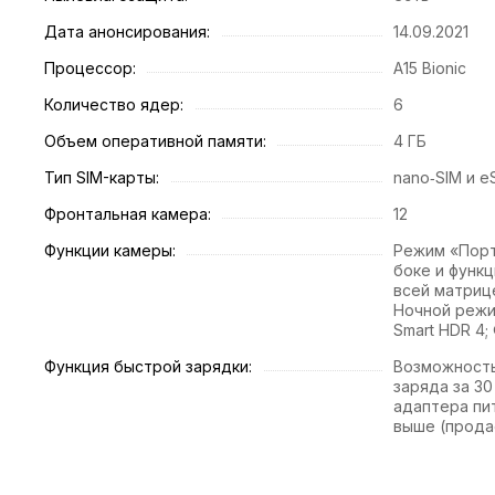
Дата анонсирования:
14.09.2021
Процессор:
A15 Bionic
Количество ядер:
6
Объем оперативной памяти:
4 ГБ
Тип SIM-карты:
nano‑SIM и e
Фронтальная камера:
12
Функции камеры:
Режим «Порт
боке и функц
всей матриц
Ночной режим
Smart HDR 4;
Функция быстрой зарядки:
Возможность
заряда за 30
адаптера пи
выше (прода