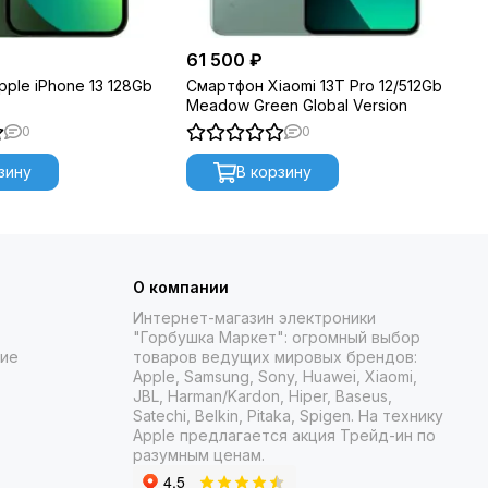
61 500 ₽
99
ple iPhone 13 128Gb
Смартфон Xiaomi 13T Pro 12/512Gb
См
n
Meadow Green Global Version
12
0
0
зину
В корзину
О компании
Интернет-магазин электроники
"Горбушка Маркет": огромный выбор
ние
товаров
ведущих мировых брендов:
Apple, Samsung, Sony, Huawei, Xiaomi,
JBL, Harman/Kardon, Hiper, Baseus,
Satechi, Belkin, Pitaka, Spigen. На технику
Apple предлагается акция Трейд-ин
по
разумным ценам.