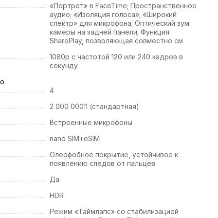
«Портрет» в FaceTime; Пространственное
аудио; «Изоляция голоса»; «Широкий
спектр» для микрофона; Оптический зум
камеры на задней панели; Функция
SharePlay, позволяющая совместно см
1080р с частотой 120 или 240 кадров в
секунду
го
4
2 000 000:1 (стандартная)
Встроенные микрофоны
nano SIM+eSIM
Олеофобное покрытие, устойчивое к
появлению следов от пальцев
Да
HDR
Режим «Таймлапс» со стабилизацией