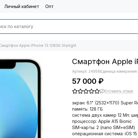
Личный кабинет
Опт
Смартфон Apple iPhone 13 128Gb Starlight
Смартфон Apple iP
Артикул:
24956
Единица измерения:
57 000 ₽
Оставить отзыв
экран: 6.1" (2532×1170) Super R
память: 128 ГБ
cистема двух камер 12 Мп: ш
процессор: Apple A15 Bionic
SIM-карты: 2 (nano SIM+eSIM)
операционная система: iOS 15