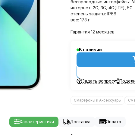
беспроводные интерфейсы: NFC,
интернет: 2G, 3G, 4G(LTE), 5G
степень защиты: IP68
вес: 173 г
Гарантия 12 месяцев
В наличии
Задать вопрос
Подели
Смартфоны и Аксессуары
См
Характеристики
Доставка
Оплата