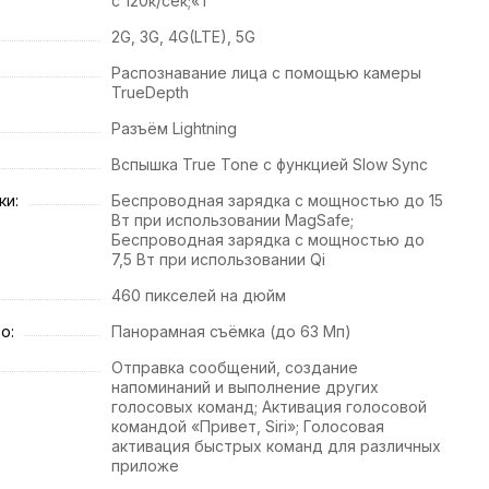
с 120к/сек;«Т
2G, 3G, 4G(LTE), 5G
Распознавание лица с помощью камеры
TrueDepth
Разъём Lightning
Вспышка True Tone с функцией Slow Sync
ки:
Беспроводная зарядка с мощностью до 15
Вт при использовании MagSafe;
Беспроводная зарядка с мощностью до
7,5 Вт при использовании Qi
460 пикселей на дюйм
о:
Панорамная съёмка (до 63 Мп)
Отправка сообщений, создание
напоминаний и выполнение других
голосовых команд; Активация голосовой
командой «Привет, Siri»; Голосовая
активация быстрых команд для различных
приложе