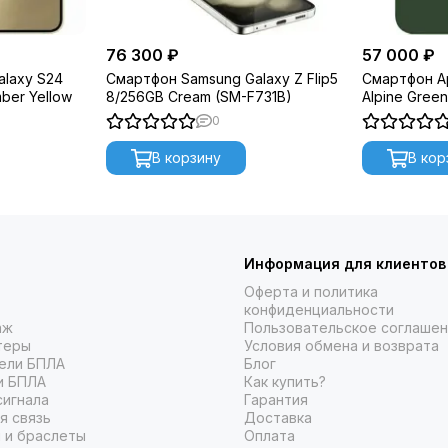
76 300 ₽
57 000 ₽
laxy S24
Смартфон Samsung Galaxy Z Flip5
Смартфон Ap
ber Yellow
8/256GB Cream (SM-F731B)
Alpine Gree
0
В корзину
В кор
Информация для клиентов
Оферта и политика
конфиденциальности
аж
Пользовательское соглаше
теры
Условия обмена и возврата
ели БПЛА
Блог
и БПЛА
Как купить?
сигнала
Гарантия
я связь
Доставка
 и браслеты
Оплата