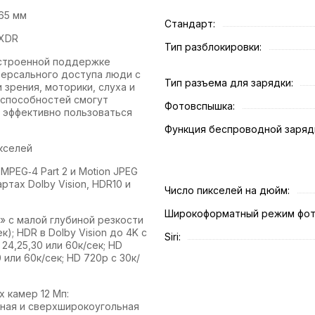
,65 мм
Стандарт:
 XDR
Тип разблокировки:
строенной поддержке
версального доступа люди с
Тип разъема для зарядки:
 зрения, моторики, слуха и
 способностей смогут
Фотовспышка:
 эффективно пользоваться
Функция беспроводной заряд
кселей
 MPEG‑4 Part 2 и Motion JPEG
ртах Dolby Vision, HDR10 и
Число пикселей на дюйм:
Широкоформатный режим фот
» с малой глубиной резкости
к); HDR в Dolby Vision до 4K с
Siri:
 24,25,30 или 60к/сек; HD
0 или 60к/сек; HD 720p с 30к/
 камер 12 Мп:
ная и сверхширокоугольная