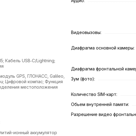
Аудио:
Видеовызовы:
Диафрагма основной камеры:
15; Кабель USB‑C/Lightning;
ия
Диафрагма фронтальной каме
одуль GPS, ГЛОНАСС, Galileo,
Зум (фото):
u; Цифровой компас; Функция
еделения местоположения
Количество SIM-карт:
Обьем внутренней памяти:
Разрешение видео фронтальн
C
литий-ионный аккумулятор