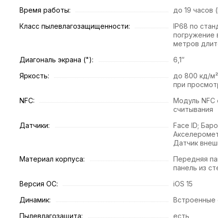
Время работы:
до 19 часов 
Класс пылевлагозащищенности:
IP68 по стан
погружение в
метров длит
Диагональ экрана ("):
6,1″
Яркость:
до 800 кд/м²
при просмот
NFC:
Модуль NFC
считывания
Датчики:
Face ID; Бар
Акселеромет
Датчик внеш
Материал корпуса:
Передняя пан
панель из ст
Версия ОС:
iOS 15
Динамик:
Встроенные
Пылевлагозащита:
есть