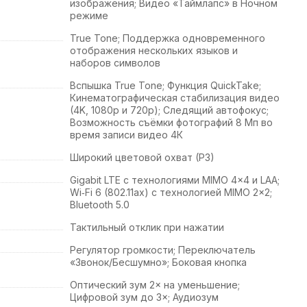
изображения; Видео «Таймлапс» в Ночном
режиме
True Tone; Поддержка одновременного
отображения нескольких языков и
наборов символов
Вспышка True Tone; Функция QuickTake;
Кинематографическая стабилизация видео
(4K, 1080p и 720p); Следящий автофокус;
Возможность съёмки фотографий 8 Мп во
время записи видео 4К
Широкий цветовой охват (P3)
Gigabit LTE с технологиями MIMO 4×4 и LAA;
Wi‑Fi 6 (802.11ax) с технологией MIMO 2×2;
Bluetooth 5.0
Тактильный отклик при нажатии
Регулятор громкости; Переклю­чатель
«Звонок/Бесшумно»; Боковая кнопка
Оптический зум 2× на уменьшение;
Цифровой зум до 3×; Аудиозум