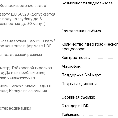
Возможности видеовызова:
(Воспроизве­дение видео)
дарту IEC 60529 (допускается
 воду на глубину до 6
ельностью до 30 минут)
Замедленная съёмка:
 (стандартная); до 1200 кд/м²
Количество ядер графическо
ре контента в формате HDR
процессора:
 с поддержкой режима
Контрастность:
Микрофон:
ометр; Трёхосевой гироскоп;
р; Датчик приближения;
Поддержка SIM-карт:
ней освещённости
Покрытие дисплея:
ель Ceramic Shield; Задняя
екла; Корпус из алюминия
Серийная съемка:
Стандарт HDR:
 стереодинамики
Таймлапс: