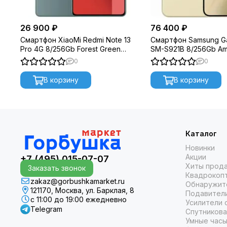
26 900 ₽
76 400 ₽
Смартфон XiaoMi Redmi Note 13
Смартфон Samsung Ga
Pro 4G 8/256Gb Forest Green
SM-S921B 8/256Gb Am
Global Version
0
0
В корзину
В корзину
Каталог
Новинки
Акции
+7 (495) 015-07-07
Хиты прод
Заказать звонок
Квадрокоп
zakaz@gorbushkamarket.ru
Обнаружит
121170, Москва, ул. Барклая, 8
Подавител
с 11:00 до 19:00 ежедневно
Усилители 
Telegram
Спутникова
Умные часы