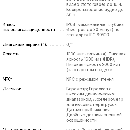
видео (потоковое) до 16 ч.
Воспроизведение аудио до
80 ч
Класс
IP68 (максимальная глубина
пылевлагозащищенности:
6 метров до 30 минут) по
стандарту IEC 60529
Диагональ экрана ("):
6,1″
Яркость:
1000 нит (типичная); Пиковая
яркость 1600 нит (HDR);
Пиковая яркость 2000 нит
(на открытом воздухе)
NFC:
NFC с режимом чтения
Датчики:
Барометр; Гироскоп с
высоким динамическим
диапазоном; Акселерометр
для высоких перегрузок;
Датчик приближения;
Двойные датчики внешней
освещенности
Материал корпуса:
переработанный алюминий