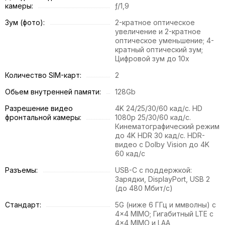
камеры:
ƒ/1,9
Зум (фото):
2-кратное оптическое
увеличение и 2-кратное
оптическое уменьшение; 4-
кратный оптический зум;
Цифровой зум до 10x
Количество SIM-карт:
2
Обьем внутренней памяти:
128Gb
Разрешение видео
4K 24/25/30/60 кад/с. HD
фронтальной камеры:
1080p 25/30/60 кад/с.
Кинематографический режим
до 4K HDR 30 кад/с. HDR-
видео с Dolby Vision до 4K
60 кад/с
Разъемы:
USB-C с поддержкой:
Зарядки, DisplayPort, USB 2
(до 480 Мбит/с)
Стандарт:
5G (ниже 6 ГГц и ммволны) с
4x4 MIMO; Гигабитный LTE с
4x4 MIMO и LAA