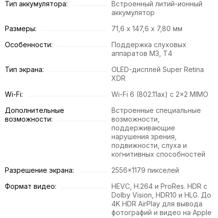
Тип аккумулятора:
Встроенный литий-ионный
аккумулятор
Размеры:
71,6 х 147,6 х 7,80 мм
Особенности:
Поддержка слуховых
аппаратов М3, Т4
Тип экрана:
OLED-дисплей Super Retina
XDR
Wi-Fi:
Wi-Fi 6 (802.11ax) с 2x2 MIMO
Дополнительные
Встроенные специальные
возможности:
возможности,
поддерживающие
нарушения зрения,
подвижности, слуха и
когнитивных способностей
Разрешение экрана:
2556×1179 пикселей
Формат видео:
HEVC, H.264 и ProRes. HDR с
Dolby Vision, HDR10 и HLG. До
4K HDR AirPlay для вывода
фотографий и видео на Apple