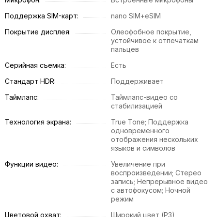
Поддержка SIM-карт:
nano SIM+eSIM
Покрытие дисплея:
Олеофобное покрытие,
устойчивое к отпечаткам
пальцев
Серийная съемка:
Есть
Стандарт HDR:
Поддерживает
Таймлапс:
Таймлапс-видео со
стабилизацией
Технология экрана:
True Tone; Поддержка
одновременного
отображения нескольких
языков и символов
Функции видео:
Увеличение при
воспроизведении; Стерео
запись; Непрерывное видео
с автофокусом; Ночной
режим
Цветовой охват:
Широкий цвет (P3)