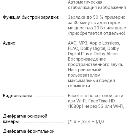
Автоматическая
стабилизация изображения
Функция быстрой зарядки:
Зарядка до 50 % примерно
за 30 минут с адаптером
мощностью 20 Вт или выше
(приобретается отдельно)
Аудио:
AAC, MP3, Apple Lossless,
FLAC, Dolby Digital, Dolby
Digital Plus и Dolby Atmos.
Воспроизведение
пространственного звука.
Настраиваемый
пользователем
максимальный предел
громкости
Видеовызовы:
FaceTime по сотовой сети
или Wi-Fi; FaceTime HD
(1080p) через 5G или Wi-Fi;
Диафрагма основной
камеры:
ƒ/1,6 + ƒ/2,4 + ƒ/1,6
Диафрагма фронтальной