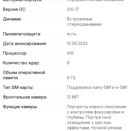
Версия ОС:
iOS 17
Динамик:
Встроенные
стереодинамики
Пылевлагозащита:
есть
Дата анонсирования:
12.09.2023
Процессор:
A16
Количество ядер:
6
Объем оперативной
памяти:
6 ГБ
Тип SIM-карты:
Поддержка nano-SIM и e-SIM
Фронтальная камера:
12 МП
Функции камеры:
Портреты нового поколения
с контролем фокусировки и
глубины; Портретное
освещение с шестью
эффектами; Ночной режим;