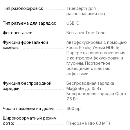
Тип разблокировки:
TrueDepth для
распознавания лиц
Тип разъема для зарядки:
USB-C
Фотовспышка:
Вспышка True Tone
Функции фронтальной
Автофокусировка с помощью
камеры:
Focus Pixels; Умный HDR 5;
Портреты нового поколения
с контролем фокусировки и
глубины; Портретное
освещение с шестью
эффектами
Функция беспроводной
Беспроводная зарядка
зарядки:
MagSafe до 15 Вт.
Беспроводная зарядка Qi до
7,5 Вт
Число пикселей на дюйм:
460 ppi
Широкоформатный режим
фото:
Панорама (до 63 МП)