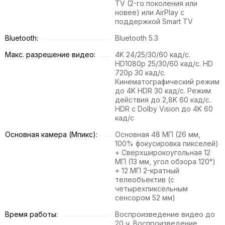
TV (2-го поколения или
новее) или AirPlay с
поддержкой Smart TV
Bluetooth:
Bluetooth 5.3
Макс. разрешение видео:
4K 24/25/30/60 кад/с.
HD1080p 25/30/60 кад/с. HD
720p 30 кад/с.
Кинематографический режим
до 4K HDR 30 кад/с. Режим
действия до 2,8K 60 кад/с.
HDR с Dolby Vision до 4K 60
кад/с
Основная камера (Мпикс):
Основная 48 МП (26 мм,
100% фокусировка пикселей)
+ Сверхширокоугольная 12
МП (13 мм, угол обзора 120°)
+ 12 МП 2-кратный
телеобъектив (с
четырехпиксельным
сенсором 52 мм)
Время работы:
Воспроизведение видео до
20 ч. Воспроизведение