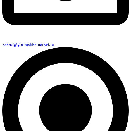
zakaz@gorbushkamarket.ru