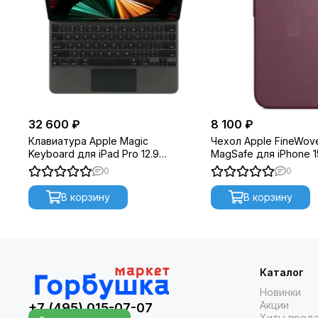
32 600 ₽
8 100 ₽
Клавиатура Apple Magic
Чехол Apple FineWove
Keyboard для iPad Pro 12.9
MagSafe для iPhone 1
(MJQK3) Black
Mulberry
0
0
В корзину
В корзину
Каталог
Новинки
Акции
+7 (495) 015-07-07
Хиты прод