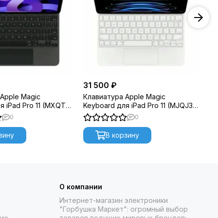
31 500 ₽
9 
Apple Magic
Клавиатура Apple Magic
Тр
я iPad Pro 11 (MXQT2)
Keyboard для iPad Pro 11 (MJQJ3)
се
White
0
0
зину
В корзину
О компании
Интернет-магазин электроники
"Горбушка Маркет": огромный выбор
ние
товаров
ведущих мировых брендов: