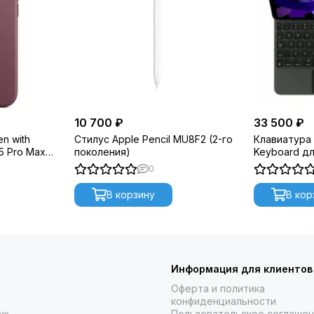
10 700 ₽
33 500 ₽
n with
Стилус Apple Pencil MU8F2 (2-го
Клавиатура 
5 Pro Max
поколения)
Keyboard дл
Black
0
В корзину
В кор
Информация для клиентов
Оферта и политика
конфиденциальности
аж
Пользовательское соглаше