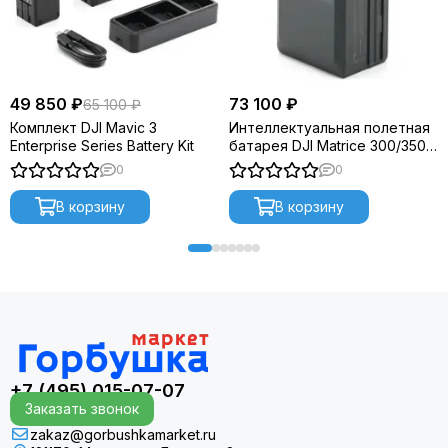
49 850 ₽
73 100 ₽
65 100 ₽
Комплект DJI Mavic 3
Интеллектуальная полетная
Enterprise Series Battery Kit
батарея DJI Matrice 300/350
TB65
0
0
В корзину
В корзину
+7 (495) 015-07-07
Заказать звонок
zakaz@gorbushkamarket.ru