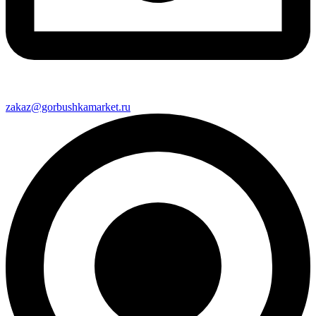
zakaz@gorbushkamarket.ru