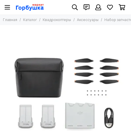
Квадрокоптеры
Главная
Каталог
Квадрокоптеры
Аксессуары
Набор запчастей
Все товары
Квадрокоптеры DJI
Дроны промышленные
Дроны с тепловизором
Дроны Autel
Дроны FPV
Аксессуары
Дроны для начинающих
Мини-дроны
Дроны с камерой 4K
Дроны с RTH
Профессиональные дроны