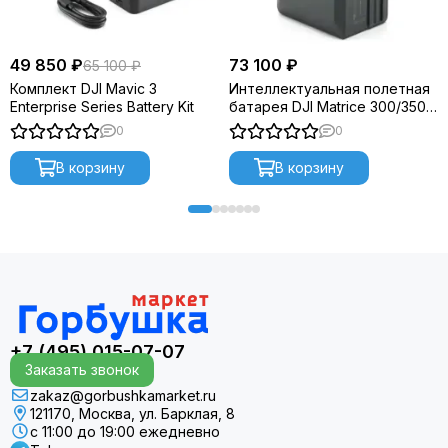
49 850 ₽
73 100 ₽
65 100 ₽
Комплект DJI Mavic 3
Интеллектуальная полетная
Enterprise Series Battery Kit
батарея DJI Matrice 300/350
TB65
0
0
В корзину
В корзину
+7 (495) 015-07-07
Заказать звонок
zakaz@gorbushkamarket.ru
121170, Москва, ул. Барклая, 8
с 11:00 до 19:00 ежедневно