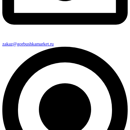
zakaz@gorbushkamarket.ru