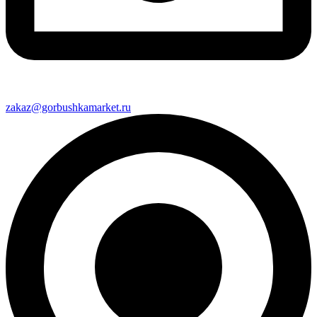
zakaz@gorbushkamarket.ru