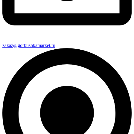
zakaz@gorbushkamarket.ru