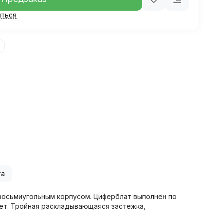
ться
та
восьмиугольным корпусом. Циферблат выполнен по
лет. Тройная раскладывающаяся застежка,