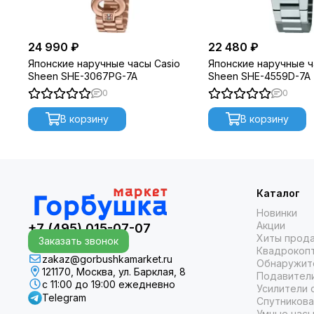
24 990 ₽
22 480 ₽
Японские наручные часы Casio
Японские наручные ч
Sheen SHE-3067PG-7A
Sheen SHE-4559D-7A
0
0
В корзину
В корзину
Каталог
Новинки
Акции
+7 (495) 015-07-07
Хиты прод
Заказать звонок
Квадрокоп
zakaz@gorbushkamarket.ru
Обнаружит
121170, Москва, ул. Барклая, 8
Подавител
с 11:00 до 19:00 ежедневно
Усилители 
Telegram
Спутникова
Умные часы