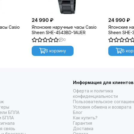
24 990 ₽
24 990 ₽
асы Casio
Японские наручные часы Casio
Японские на
Sheen SHE-4543BD-1AUER
Sheen SHE-
0
В корзину
В кор
Информация для клиентов
Оферта и политика
конфиденциальности
аж
Пользовательское соглаше
теры
Условия обмена и возврата
ели БПЛА
Блог
и БПЛА
Как купить?
сигнала
Гарантия
я связь
Доставка
 и браслеты
Оплата