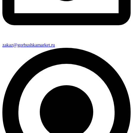
zakaz@gorbushkamarket.ru