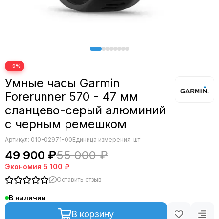
Swim
Vivoactive
Enduro
D2
Approach
−9%
Venu Sq
Аксессуары
Умные часы Garmin
Forerunner 570 - 47 мм
сланцево-серый алюминий
с черным ремешком
Артикул:
010-02971-00
Единица измерения: шт
49 900 ₽
55 000 ₽
Экономия
5 100 ₽
Оставить отзыв
В наличии
В корзину