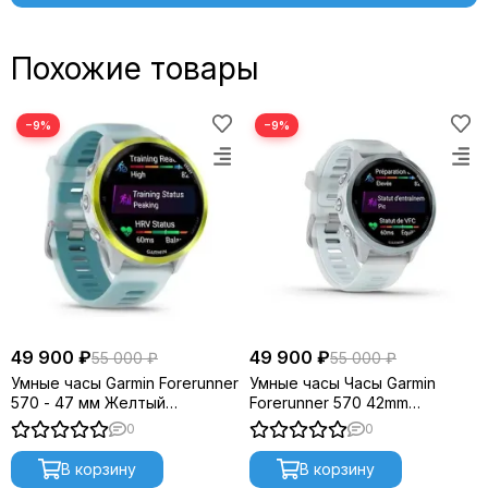
Похожие товары
УВЕРЕННОСТЬ В ВАШЕМ ОБУЧЕНИИ
−9%
−9%
БЛАГОДАРЯ РАСШИРЕННЫМ ВОЗМОЖНОСТЯМ
49 900 ₽
49 900 ₽
55 000 ₽
55 000 ₽
Умные часы Garmin Forerunner
Умные часы Часы Garmin
570 - 47 мм Желтый
Forerunner 570 42mm
алюминий с полупрозрачным
Whitestone Blue
0
0
белым/бирюзовым
ремешком
В корзину
В корзину