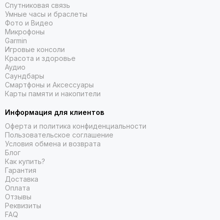
Спутниковая связь
Умные часы и браслеты
Фото и Видео
Микрофоны
Garmin
Игровые консоли
Красота и здоровье
Аудио
Саундбары
Смартфоны и Аксессуары
Карты памяти и накопители
Информация для клиентов
Оферта и политика конфиденциальности
Пользовательское соглашение
ГОТОВ К ГОНКЕ
Условия обмена и возврата
Блог
С ПЕРСОНАЛИЗИРОВАННЫМИ ПЛАНАМИ ТРЕНИРОВОК
Как купить?
GARMIN COACH ДЛЯ БЕГА И ТРИАТЛОНА
Гарантия
Доставка
Оплата
Отзывы
Реквизиты
FAQ