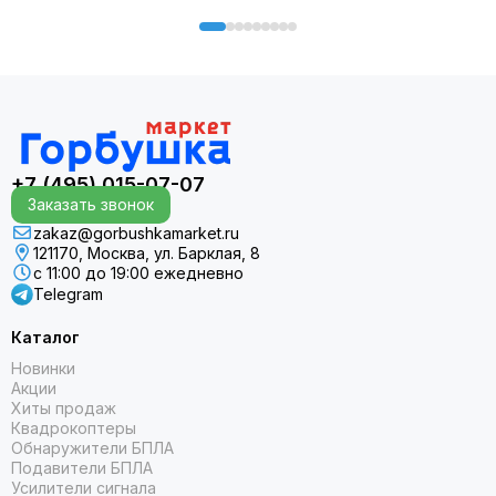
СОХРАНЯЙТЕ ДИСТАНЦИЮ
ДО 10 ДНЕЙ РАБОТЫ БАТАРЕИ В РЕЖИМЕ УМНЫХ ЧАСОВ
+7 (495) 015-07-07
Заказать звонок
zakaz@gorbushkamarket.ru
121170, Москва, ул. Барклая, 8
с 11:00 до 19:00 ежедневно
Telegram
Каталог
Новинки
Акции
НАЙДИТЕ FORERUNNER, ПОДХОДЯЩИЙ
Хиты продаж
ИМЕННО ВАМ
Квадрокоптеры
Обнаружители БПЛА
Подавители БПЛА
ДОСТУПНЫ ДВА РАЗМЕРА
Усилители сигнала