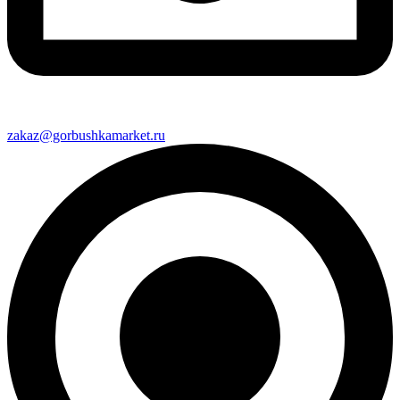
zakaz@gorbushkamarket.ru