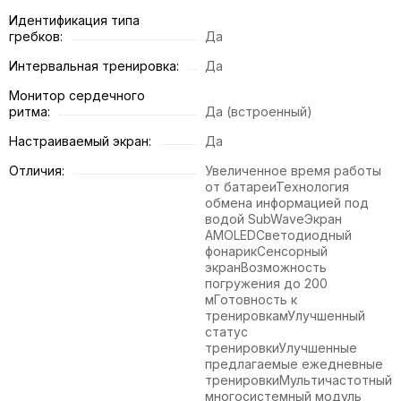
Идентификация типа
гребков:
Да
Интервальная тренировка:
Да
Монитор сердечного
ритма:
Да (встроенный)
Настраиваемый экран:
Да
Отличия:
Увеличенное время работы
от батареиТехнология
обмена информацией под
водой SubWaveЭкран
AMOLEDСветодиодный
фонарикСенсорный
экранВозможность
погружения до 200
мГотовность к
тренировкамУлучшенный
статус
тренировкиУлучшенные
предлагаемые ежедневные
тренировкиМультичастотный
многосистемный модуль