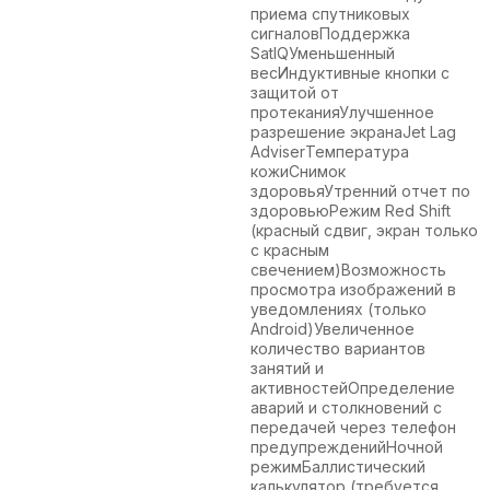
приема спутниковых
сигналовПоддержка
SatIQУменьшенный
весИндуктивные кнопки с
защитой от
протеканияУлучшенное
разрешение экранаJet Lag
AdviserТемпература
кожиСнимок
здоровьяУтренний отчет по
здоровьюРежим Red Shift
(красный сдвиг, экран только
с красным
свечением)Возможность
просмотра изображений в
уведомлениях (только
Android)Увеличенное
количество вариантов
занятий и
активностейОпределение
аварий и столкновений с
передачей через телефон
предупрежденийНочной
режимБаллистический
калькулятор (требуется