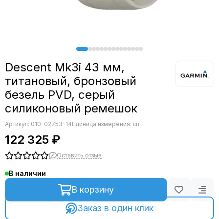
Swim
Vivoactive
Enduro
D2
Approach
Descent Mk3i 43 мм,
Venu Sq
титановый, бронзовый
Аксессуары
безель PVD, серый
силиконовый ремешок
Артикул:
010-02753-14
Единица измерения: шт
122 325 ₽
Оставить отзыв
В наличии
В корзину
Заказ в один клик