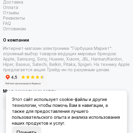
Доставка
позволяет установить дополнительную подставку для
Оплата
установки смартфона.
Отзывы
Громкоговоритель удобен при проведении охранных или
Реквизиты
поисково-спасательных операций.
FAQ
Оптовикам
Продуманная конструкция уменьшает время сборки и
калибровки перед полетом.
О компании
Простота технического обслуживания и
Интернет-магазин электроники "Горбушка Маркет":
ремонтопригодность значительно увеличивают общий
огромный выбор товаров
ведущих мировых брендов:
срок эксплуатации летательного аппарата.
Apple, Samsung, Sony, Huawei, Xiaomi, JBL, Harman/Kardon,
Hiper, Baseus, Satechi, Belkin, Pitaka, Spigen. На технику Apple
предлагается акция Трейд-ин
по разумным ценам.
Мы в социальных сетях
Этот сайт использует cookie-файлы и другие
технологии, чтобы помочь Вам в навигации, а
также для предоставления лучшего
пользовательского опыта и анализа использования
наших продуктов и услуг.
2026 © Gorbushka Market.
Карта сайта
Принять