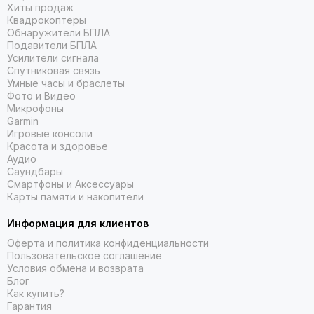
В конструкцию дрона входит специальная
Хиты продаж
тепловизорная камера с разрешением 640 × 512,
Квадрокоптеры
осуществляющая измерение температуры, создающая
Обнаружители БПЛА
цветовые палитры и изотермы.
Подавители БПЛА
Усилители сигнала
Общее время полета достигает 45 минут, чего
Спутниковая связь
достаточно для облета территории до двух квадратных
Умные часы и браслеты
километров.
Фото и Видео
Режим интеллектуального слежения и трехосевой
Микрофоны
подвес снижают возникновение помех при передаче
Garmin
Игровые консоли
картинки.
Красота и здоровье
Использование системы O3 Enterprise гарантирует
Аудио
стабильную передачу сигнала.
Саундбары
Опция автоматического возврата к точке старта при
Смартфоны и Аксессуары
Карты памяти и накопители
потере сигнала или снижении заряда батареи питания.
Прочный корпус устойчив к возникновению царапин и
Информация для клиентов
вмятин и надежно предохраняет внутренние рабочие
узлы от повреждений.
Оферта и политика конфиденциальности
Пользовательское соглашение
Высокая пылеустойчивость и влагонепроницаемость
Условия обмена и возврата
допускают эксплуатацию летательного аппарата при
Блог
неблагоприятных погодных условиях.
Как купить?
Дистанционный пульт управления с широким дисплеем
Гарантия