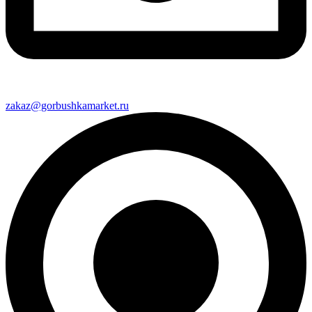
zakaz@gorbushkamarket.ru