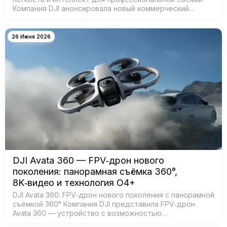
Компания DJI анонсировала новый коммерческий
стабилизатор DJI RS 5 — лёгкое устройство с
масштабным обновлением ключевых систе…
26 Июня 2026
DJI Avata 360 — FPV‑дрон нового
поколения: панорамная съёмка 360°,
8K‑видео и технология O4+
DJI Avata 360: FPV‑дрон нового поколения с панорамной
съёмкой 360° Компания DJI представила FPV‑дрон
Avata 360 — устройство с возможностью
360‑градусной съёмки для создания эффектных