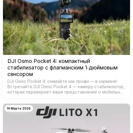
DJI Osmo Pocket 4: компактный
стабилизатор с флагманским 1‑дюймовым
сенсором
DJI Osmo Pocket 4: снимайте как профи — в кармане!
Встречайте DJI Osmo Pocket 4 — камеру‑стабилизатор,
которая перевернёт ваше представление о мобильной
съёмке! Забудьте о тяжёлых камерах и штативах —
теперь проф…
14 Марта 2026