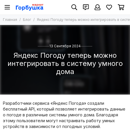
Главная
Блог
Яндекс Погоду теперь можно интегрировать в сист
13 Сентября 2024
Яндекс Погоду теперь можно
интегрировать в систему умного
дома
Разработчики сервиса «Яндекс Погода» создали
бесплатный API, который позволяет интегрировать данные
о погоде в различные системы умного дома. Благодаря
этому пользователи могут настраивать работу умных
устройств в зависимости от погодных условий.