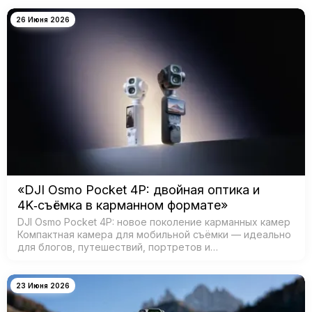
иммерсивных видео. Модель создана для:…
26 Июня 2026
«DJI Osmo Pocket 4P: двойная оптика и
4K‑съёмка в карманном формате»
DJI Osmo Pocket 4P: новое поколение карманных камер
Компактная камера для мобильной съёмки — идеально
для блогов, путешествий, портретов и
кинематографичных видео. Главная особенность —
двойная система камер: ш…
23 Июня 2026