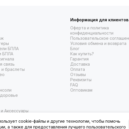
по связи С…
Информация для клиентов
Оферта и политика
конфиденциальности
аж
Пользовательское соглаше
теры
Условия обмена и возврата
ели БПЛА
Блог
и БПЛА
Как купить?
сигнала
Гарантия
я связь
Доставка
 и браслеты
Оплата
ео
Отзывы
Реквизиты
FAQ
нсоли
Оптовикам
здоровье
 и Аксессуары
ти и накопители
пользует cookie-файлы и другие технологии, чтобы помочь
ции, а также для предоставления лучшего пользовательского