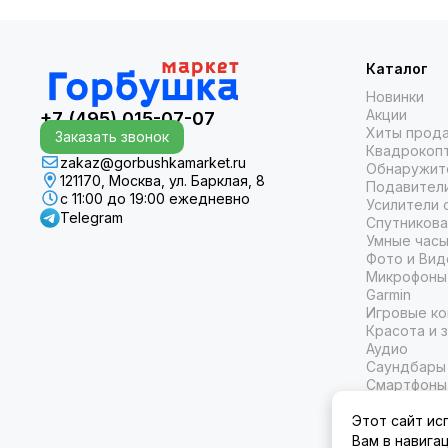
Каталог
Новинки
Акции
+7 (495) 015-07-07
Хиты прод
Заказать звонок
Квадрокоп
zakaz@gorbushkamarket.ru
Обнаружит
121170, Москва, ул. Барклая, 8
Подавител
с 11:00 до 19:00 ежедневно
Усилители 
Telegram
Спутникова
Умные часы
Фото и Вид
Микрофоны
Garmin
Игровые ко
Красота и 
Аудио
Саундбары
Смартфоны
Карты памя
Этот сайт ис
Вам в навига