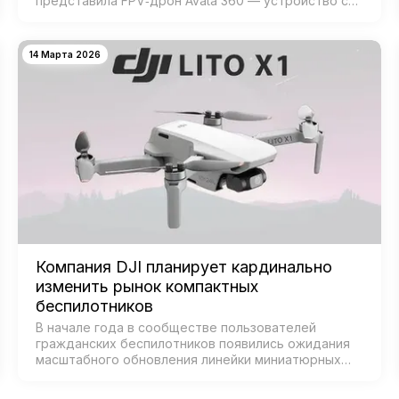
представила FPV‑дрон Avata 360 — устройство с
возможностью 360‑градусной съёмки для
создания эффектных иммерсивных видео. Модель
создана для:…
14 Марта 2026
Компания DJI планирует кардинально
изменить рынок компактных
беспилотников
В начале года в сообществе пользователей
гражданских беспилотников появились ожидания
масштабного обновления линейки миниатюрных
дронов от DJI — признанного лидера рынка.
Согласно данным из базы Федеральной комиссии