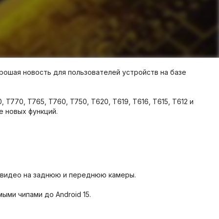
рошая новость для пользователей устройств на базе
70, T765, T760, T750, T620, T619, T616, T615, T612 и
е новых функций.
ь видео на заднюю и переднюю камеры.
ми чипами до Android 15.