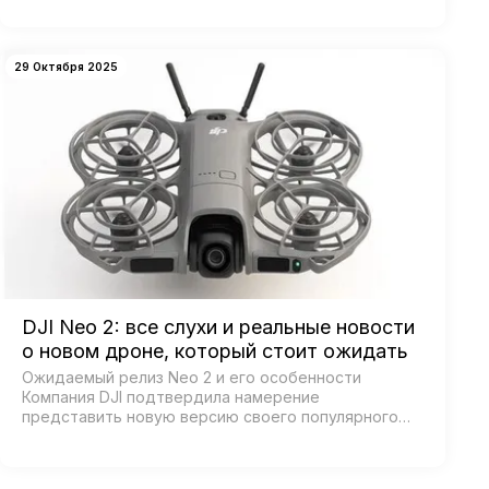
двойная система камер: ш…
29 Октября 2025
DJI Neo 2: все слухи и реальные новости
о новом дроне, который стоит ожидать
Ожидаемый релиз Neo 2 и его особенности
Компания DJI подтвердила намерение
представить новую версию своего популярного
дрона Neo, получившего название Neo 2. Согласно
официальным источникам, анонс состоится 30
октября 2025 года в К…