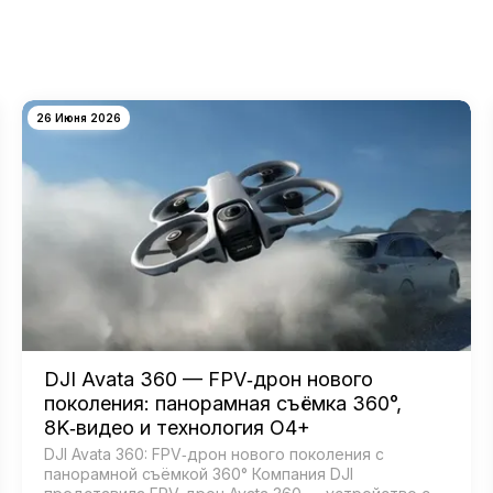
26 Июня 2026
DJI Avata 360 — FPV‑дрон нового
поколения: панорамная съёмка 360°,
8K‑видео и технология O4+
DJI Avata 360: FPV‑дрон нового поколения с
панорамной съёмкой 360° Компания DJI