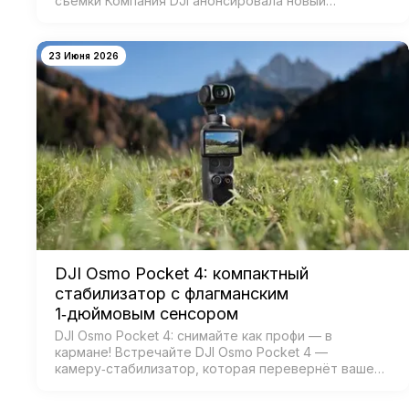
съёмки Компания DJI анонсировала новый
коммерческий стабилизатор DJI RS 5 — лёгкое
устройство с масштабным обновлением ключевых
систе…
23 Июня 2026
DJI Osmo Pocket 4: компактный
стабилизатор с флагманским
1‑дюймовым сенсором
DJI Osmo Pocket 4: снимайте как профи — в
кармане! Встречайте DJI Osmo Pocket 4 —
камеру‑стабилизатор, которая перевернёт ваше
представление о мобильной съёмке! Забудьте о
тяжёлых камерах и штативах — теперь проф…