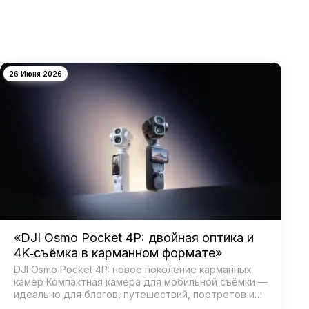
26 Июня 2026
«DJI Osmo Pocket 4P: двойная оптика и
4K‑съёмка в карманном формате»
DJI Osmo Pocket 4P: новое поколение карманных
камер Компактная камера для мобильной съёмки —
идеально для блогов, путешествий, портретов и
кинематографичных видео. Главная особенность —