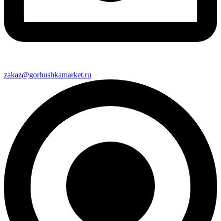
zakaz@gorbushkamarket.ru