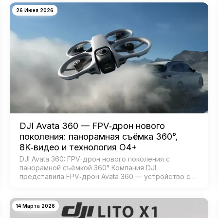
26 Июня 2026
DJI Avata 360 — FPV‑дрон нового
поколения: панорамная съёмка 360°,
8K‑видео и технология O4+
DJI Avata 360: FPV‑дрон нового поколения с
панорамной съёмкой 360° Компания DJI
представила FPV‑дрон Avata 360 — устройство с
возможностью 360‑градусной съёмки для
создания эффектных иммерсивных видео. Модель
создана для:…
14 Марта 2026