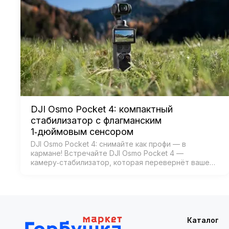
DJI Osmo Pocket 4: компактный
стабилизатор с флагманским
1‑дюймовым сенсором
DJI Osmo Pocket 4: снимайте как профи — в
кармане! Встречайте DJI Osmo Pocket 4 —
камеру‑стабилизатор, которая перевернёт ваше
представление о мобильной съёмке! Забудьте о
тяжёлых камерах и штативах — теперь проф…
Каталог