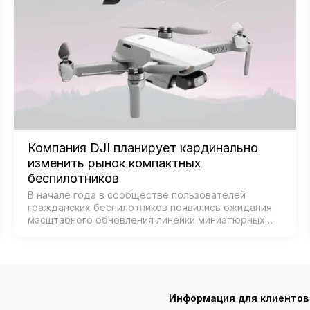
Компания DJI планирует кардинально
изменить рынок компактных
беспилотников
В начале года в сообществе пользователей
гражданских беспилотников появились ожидания
масштабного обновления линейки миниатюрных
дронов от DJI — признанного лидера рынка.
Согласно данным из базы Федеральной комиссии
по связи С…
Информация для клиентов