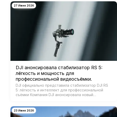
27 Июня 2026
DJI анонсировала стабилизатор RS 5:
лёгкость и мощность для
профессиональной видеосъёмки.
DJI официально представила стабилизатор DJI RS
5: лёгкость и интеллект для профессиональной
съёмки Компания DJI анонсировала новый
коммерческий стабилизатор DJI RS 5 — лёгкое
устройство с масштабным обновлением ключевых
систе…
23 Июня 2026