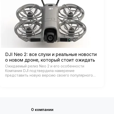
DJI Neo 2: все слухи и реальные новости
о новом дроне, который стоит ожидать
Ожидаемый релиз Neo 2 и его особенности
Компания DJI подтвердила намерение
представить новую версию своего популярного
дрона Neo, получившего название Neo 2. Согласно
официальным источникам, анонс состоится 30
октября 2025 года в К…
О компании