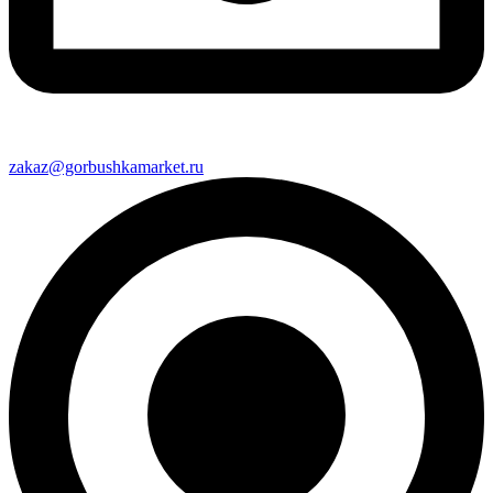
zakaz@gorbushkamarket.ru