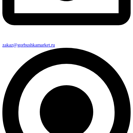
zakaz@gorbushkamarket.ru