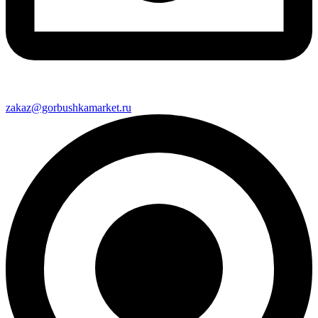
zakaz@gorbushkamarket.ru