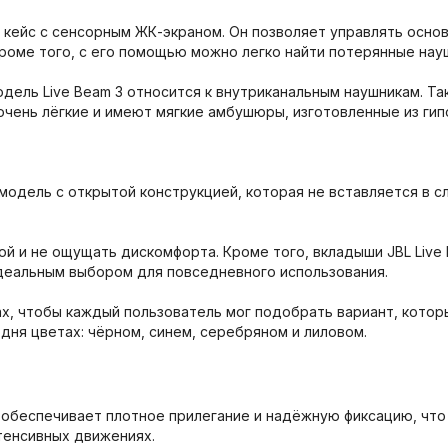
ейс с сенсорным ЖК-экраном. Он позволяет управлять основ
роме того, с его помощью можно легко найти потерянные нау
дель Live Beam 3 относится к внутриканальным наушникам. Та
чень лёгкие и имеют мягкие амбушюры, изготовленные из гип
модель с открытой конструкцией, которая не вставляется в сл
й и не ощущать дискомфорта. Кроме того, вкладыши JBL Live 
деальным выбором для повседневного использования.
х, чтобы каждый пользователь мог подобрать вариант, котор
годня цветах: чёрном, синем, серебряном и лиловом.
3 обеспечивает плотное прилегание и надёжную фиксацию, чт
тенсивных движениях.