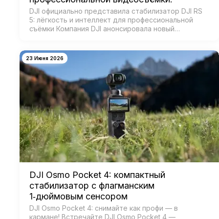
DJI официально представила стабилизатор DJI RS
5: лёгкость и интеллект для профессиональной
съёмки Компания DJI анонсировала новый
коммерческий стабилизатор DJI RS 5 — лёгкое
устройство с масштабным обновлением ключевых
систе…
23 Июня 2026
DJI Osmo Pocket 4: компактный
стабилизатор с флагманским
1‑дюймовым сенсором
DJI Osmo Pocket 4: снимайте как профи — в
кармане! Встречайте DJI Osmo Pocket 4 —