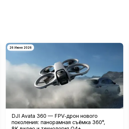
26 Июня 2026
DJI Avata 360 — FPV‑дрон нового
поколения: панорамная съёмка 360°,
8K‑видео и технология O4+