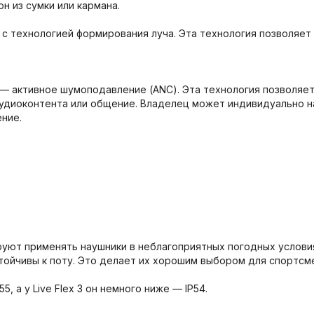
он из сумки или кармана.
 с технологией формирования луча. Эта технология позволяет
 3 — активное шумоподавление (ANC). Эта технология позволя
аудиоконтента или общение. Владелец может индивидуально 
ение.
ют применять наушники в неблагоприятных погодных условиях,
тойчивы к поту. Это делает их хорошим выбором для спортсме
, а у Live Flex 3 он немного ниже — IP54.