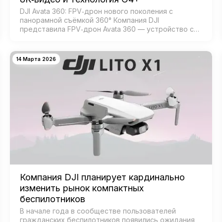
DJI Avata 360: FPV‑дрон нового поколения с
панорамной съёмкой 360° Компания DJI
представила FPV‑дрон Avata 360 — устройство с
возможностью 360‑градусной съёмки для
создания эффектных иммерсивных видео. Модель
создана для:…
14 Марта 2026
Компания DJI планирует кардинально
изменить рынок компактных
беспилотников
В начале года в сообществе пользователей
гражданских беспилотников появились ожидания