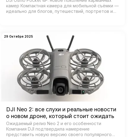
DJI Osmo Pocket 4P: новое поколение карманных
камер Компактная камера для мобильной съёмки —
идеально для блогов, путешествий, портретов и
кинематографичных видео. Главная особенность —
двойная система камер: ш…
29 Октября 2025
DJI Neo 2: все слухи и реальные новости
о новом дроне, который стоит ожидать
Ожидаемый релиз Neo 2 и его особенности
Компания DJI подтвердила намерение
представить новую версию своего популярного