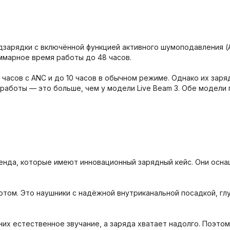
одзарядки с включённой функцией активного шумоподавления (A
ммарное время работы до 48 часов.
7 часов с ANC и до 10 часов в обычном режиме. Однако их зар
й работы — это больше, чем у модели Live Beam 3. Обе моде
о бренда, которые имеют инновационный зарядный кейс. Они 
ортом. Это наушники с надёжной внутриканальной посадкой, г
У них естественное звучание, а заряда хватает надолго. Поэт