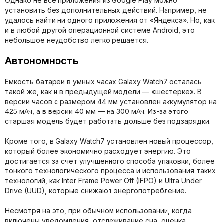
Однако не все приложения из Google Play можно
установить без дополнительных действий. Например, не
удалось найти ни одного приложения от «Яндекса». Но, как
и в любой другой операционной системе Android, это
небольшое неудобство легко решается.
Автономность
Емкость батареи в умных часах Galaxy Watch7 осталась
такой же, как и в предыдущей модели — «шестерке». В
версии часов с размером 44 мм установлен аккумулятор на
425 мАч, а в версии 40 мм — на 300 мАч. Из-за этого
старшая модель будет работать дольше без подзарядки.
Кроме того, в Galaxy Watch7 установлен новый процессор,
который более экономично расходует энергию. Это
достигается за счет улучшенного способа упаковки, более
тонкого технологического процесса и использования таких
технологий, как Inter Frame Power Off (IFPO) и Ultra Under
Drive (UUD), которые снижают энергопотребление.
Несмотря на это, при обычном использовании, когда
включены уведомления, отслеживание сна, оценка