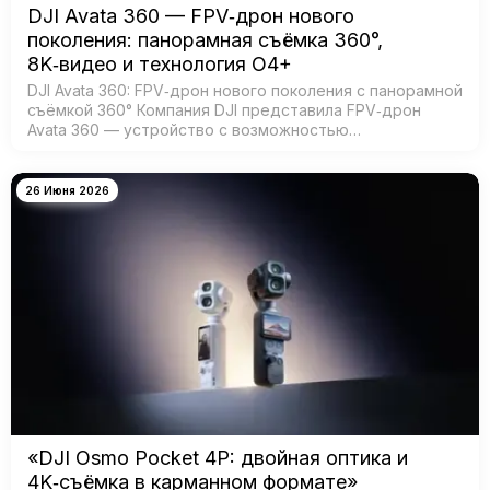
DJI Avata 360 — FPV‑дрон нового
поколения: панорамная съёмка 360°,
8K‑видео и технология O4+
DJI Avata 360: FPV‑дрон нового поколения с панорамной
съёмкой 360° Компания DJI представила FPV‑дрон
Avata 360 — устройство с возможностью
360‑градусной съёмки для создания эффектных
иммерсивных видео. Модель создана для:…
26 Июня 2026
«DJI Osmo Pocket 4P: двойная оптика и
4K‑съёмка в карманном формате»