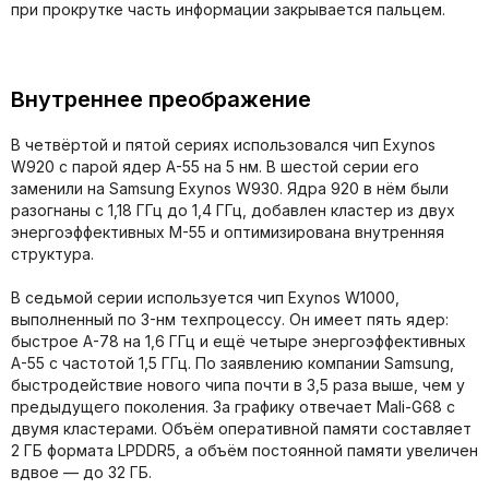
при прокрутке часть информации закрывается пальцем.
Внутреннее преображение
В четвёртой и пятой сериях использовался чип Exynos
W920 с парой ядер А-55 на 5 нм. В шестой серии его
заменили на Samsung Exynos W930. Ядра 920 в нём были
разогнаны с 1,18 ГГц до 1,4 ГГц, добавлен кластер из двух
энергоэффективных M-55 и оптимизирована внутренняя
структура.
В седьмой серии используется чип Exynos W1000,
выполненный по 3-нм техпроцессу. Он имеет пять ядер:
быстрое А-78 на 1,6 ГГц и ещё четыре энергоэффективных
А-55 с частотой 1,5 ГГц. По заявлению компании Samsung,
быстродействие нового чипа почти в 3,5 раза выше, чем у
предыдущего поколения. За графику отвечает Mali-G68 с
двумя кластерами. Объём оперативной памяти составляет
2 ГБ формата LPDDR5, а объём постоянной памяти увеличен
вдвое — до 32 ГБ.