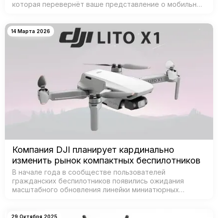
которая перевернёт ваше представление о мобильной
съёмке! Забудьте о тяжёлых камерах и штативах —
теперь проф…
14 Марта 2026
Компания DJI планирует кардинально
изменить рынок компактных беспилотников
В начале года в сообществе пользователей
гражданских беспилотников появились ожидания
масштабного обновления линейки миниатюрных
дронов от DJI — признанного лидера рынка. Согласно
данным из базы Федеральной комиссии по связи С…
29 Октября 2025