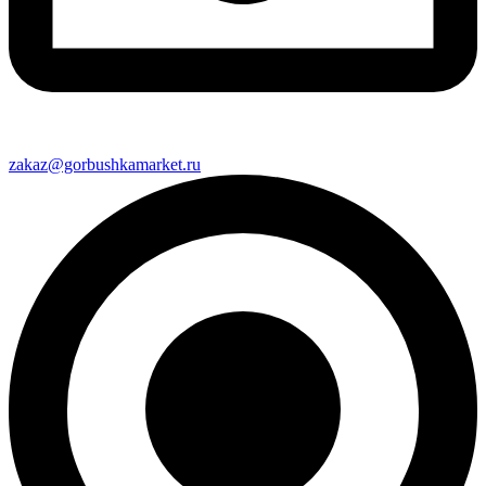
zakaz@gorbushkamarket.ru