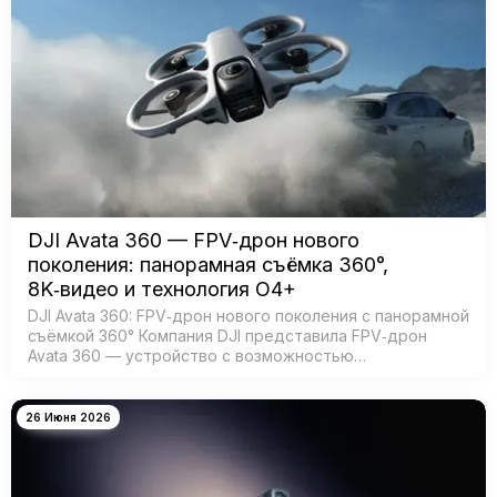
DJI Avata 360 — FPV‑дрон нового
поколения: панорамная съёмка 360°,
8K‑видео и технология O4+
DJI Avata 360: FPV‑дрон нового поколения с панорамной
съёмкой 360° Компания DJI представила FPV‑дрон
Avata 360 — устройство с возможностью
360‑градусной съёмки для создания эффектных
иммерсивных видео. Модель создана для:…
26 Июня 2026