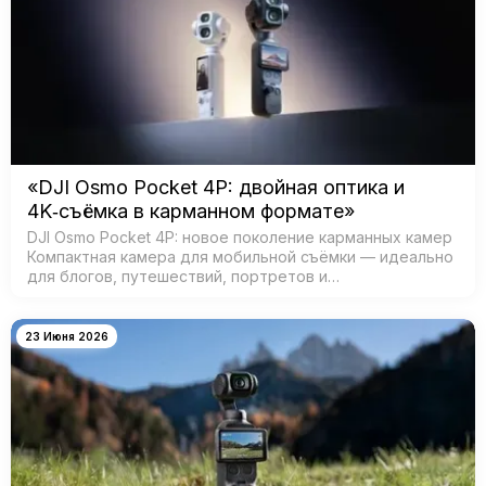
«DJI Osmo Pocket 4P: двойная оптика и
4K‑съёмка в карманном формате»
DJI Osmo Pocket 4P: новое поколение карманных камер
Компактная камера для мобильной съёмки — идеально
для блогов, путешествий, портретов и
кинематографичных видео. Главная особенность —
двойная система камер: ш…
23 Июня 2026