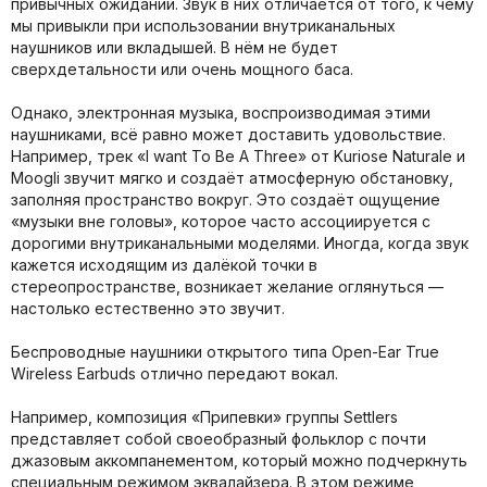
привычных ожиданий. Звук в них отличается от того, к чему
мы привыкли при использовании внутриканальных
наушников или вкладышей. В нём не будет
сверхдетальности или очень мощного баса.
Однако, электронная музыка, воспроизводимая этими
наушниками, всё равно может доставить удовольствие.
Например, трек «I want To Be A Three» от Kuriose Naturale и
Moogli звучит мягко и создаёт атмосферную обстановку,
заполняя пространство вокруг. Это создаёт ощущение
«музыки вне головы», которое часто ассоциируется с
дорогими внутриканальными моделями. Иногда, когда звук
кажется исходящим из далёкой точки в
стереопространстве, возникает желание оглянуться —
настолько естественно это звучит.
Беспроводные наушники открытого типа Open-Ear True
Wireless Earbuds отлично передают вокал.
Например, композиция «Припевки» группы Settlers
представляет собой своеобразный фольклор с почти
джазовым аккомпанементом, который можно подчеркнуть
специальным режимом эквалайзера. В этом режиме