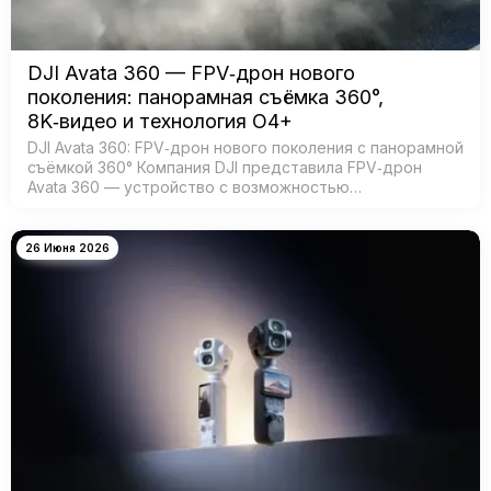
DJI Avata 360 — FPV‑дрон нового
поколения: панорамная съёмка 360°,
8K‑видео и технология O4+
DJI Avata 360: FPV‑дрон нового поколения с панорамной
съёмкой 360° Компания DJI представила FPV‑дрон
Avata 360 — устройство с возможностью
360‑градусной съёмки для создания эффектных
иммерсивных видео. Модель создана для:…
26 Июня 2026