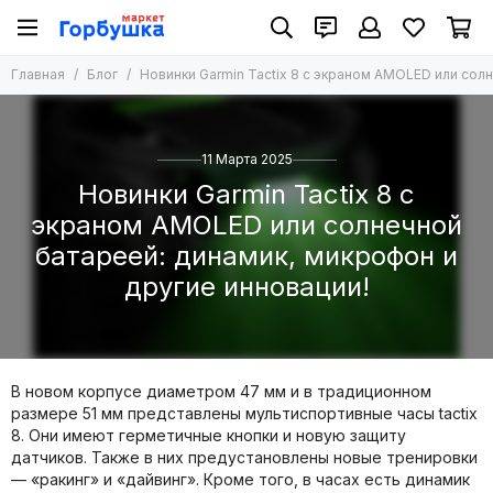
Главная
Блог
Новинки Garmin Tactix 8 с экраном AMOLED или сол
11 Марта 2025
Новинки Garmin Tactix 8 с
экраном AMOLED или солнечной
батареей: динамик, микрофон и
другие инновации!
В новом корпусе диаметром 47 мм и в традиционном
размере 51 мм представлены мультиспортивные часы tactix
8. Они имеют герметичные кнопки и новую защиту
датчиков. Также в них предустановлены новые тренировки
— «ракинг» и «дайвинг». Кроме того, в часах есть динамик