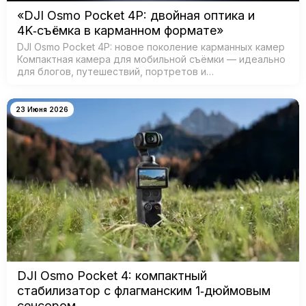
«DJI Osmo Pocket 4P: двойная оптика и
4K‑съёмка в карманном формате»
DJI Osmo Pocket 4P: новое поколение карманных камер
Компактная камера для мобильной съёмки — идеально
для блогов, путешествий, портретов и
кинематографичных видео. Главная особенность —
двойная система камер: ш…
23 Июня 2026
DJI Osmo Pocket 4: компактный
стабилизатор с флагманским 1‑дюймовым
сенсором