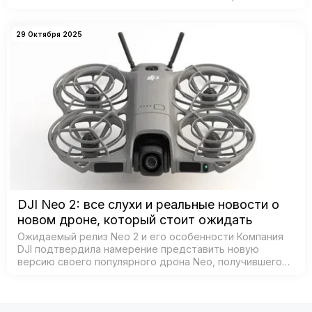
дронов от DJI — признанного лидера рынка. Согласно
данным из базы Федеральной комиссии по связи С…
29 Октября 2025
DJI Neo 2: все слухи и реальные новости о
новом дроне, который стоит ожидать
Ожидаемый релиз Neo 2 и его особенности Компания
DJI подтвердила намерение представить новую
версию своего популярного дрона Neo, получившего
название Neo 2. Согласно официальным источникам,
анонс состоится 30 октября 2025 года в К…