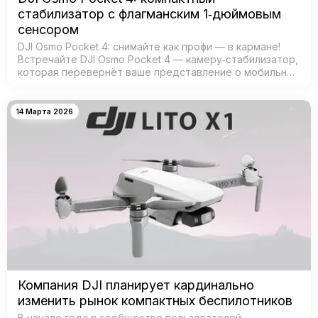
стабилизатор с флагманским 1‑дюймовым
сенсором
DJI Osmo Pocket 4: снимайте как профи — в кармане!
Встречайте DJI Osmo Pocket 4 — камеру‑стабилизатор,
которая перевернёт ваше представление о мобильной
съёмке! Забудьте о тяжёлых камерах и штативах —
теперь проф…
14 Марта 2026
Компания DJI планирует кардинально
изменить рынок компактных беспилотников
В начале года в сообществе пользователей