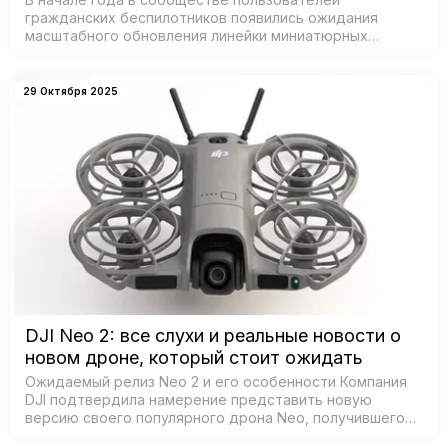
гражданских беспилотников появились ожидания
масштабного обновления линейки миниатюрных
дронов от DJI — признанного лидера рынка. Согласно
данным из базы Федеральной комиссии по связи С…
29 Октября 2025
DJI Neo 2: все слухи и реальные новости о
новом дроне, который стоит ожидать
Ожидаемый релиз Neo 2 и его особенности Компания
DJI подтвердила намерение представить новую
версию своего популярного дрона Neo, получившего
название Neo 2. Согласно официальным источникам,