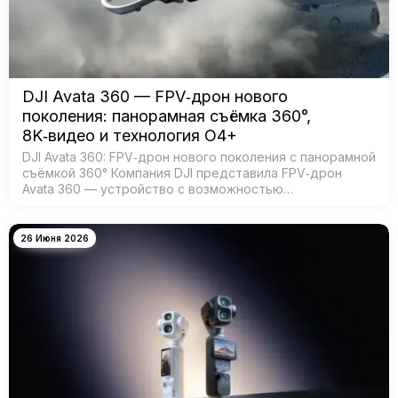
DJI Avata 360 — FPV‑дрон нового
поколения: панорамная съёмка 360°,
8K‑видео и технология O4+
DJI Avata 360: FPV‑дрон нового поколения с панорамной
съёмкой 360° Компания DJI представила FPV‑дрон
Avata 360 — устройство с возможностью
360‑градусной съёмки для создания эффектных
иммерсивных видео. Модель создана для:…
26 Июня 2026