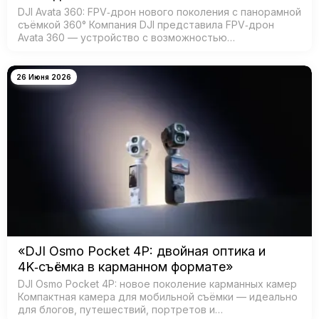
DJI Avata 360: FPV‑дрон нового поколения с панорамной
съёмкой 360° Компания DJI представила FPV‑дрон
Avata 360 — устройство с возможностью
360‑градусной съёмки для создания эффектных
иммерсивных видео. Модель создана для:…
26 Июня 2026
«DJI Osmo Pocket 4P: двойная оптика и
4K‑съёмка в карманном формате»
DJI Osmo Pocket 4P: новое поколение карманных камер
Компактная камера для мобильной съёмки — идеально
для блогов, путешествий, портретов и