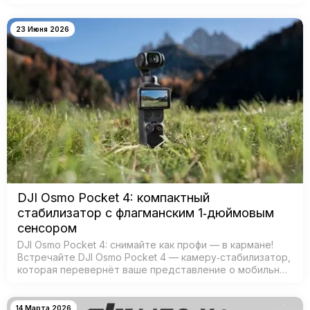
кинематографичных видео. Главная особенность —
двойная система камер: ш…
23 Июня 2026
DJI Osmo Pocket 4: компактный
стабилизатор с флагманским 1‑дюймовым
сенсором
DJI Osmo Pocket 4: снимайте как профи — в кармане!
Встречайте DJI Osmo Pocket 4 — камеру‑стабилизатор,
которая перевернёт ваше представление о мобильной
съёмке! Забудьте о тяжёлых камерах и штативах —
теперь проф…
14 Марта 2026