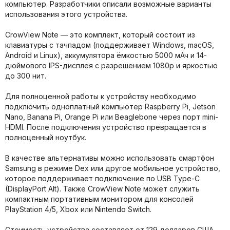
компьютер. Разработчики описали возможные варианты
использования этого устройства.
CrowView Note — это комплект, который состоит из
клавиатуры с тачпадом (поддерживает Windows, macOS,
Android и Linux), аккумулятора ёмкостью 5000 мАч и 14-
дюймового IPS-дисплея с разрешением 1080p и яркостью
до 300 нит.
Для полноценной работы к устройству необходимо
подключить одноплатный компьютер Raspberry Pi, Jetson
Nano, Banana Pi, Orange Pi или Beaglebone через порт mini-
HDMI. После подключения устройство превращается в
полноценный ноутбук.
В качестве альтернативы можно использовать смартфон
Samsung в режиме Dex или другое мобильное устройство,
которое поддерживает подключение по USB Type-C
(DisplayPort Alt). Также CrowView Note может служить
компактным портативным монитором для консолей
PlayStation 4/5, Xbox или Nintendo Switch.
Стоимость устройства составляет от 129 долларов США