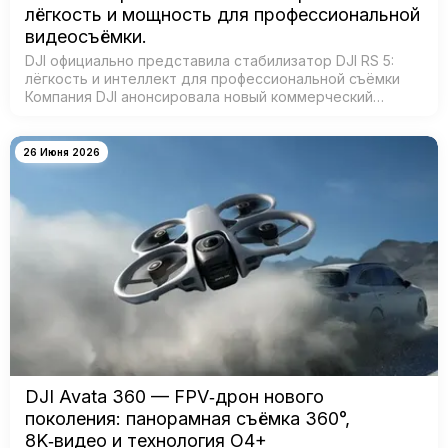
лёгкость и мощность для профессиональной
видеосъёмки.
DJI официально представила стабилизатор DJI RS 5:
лёгкость и интеллект для профессиональной съёмки
Компания DJI анонсировала новый коммерческий
стабилизатор DJI RS 5 — лёгкое устройство с
масштабным обновлением ключевых систе…
26 Июня 2026
DJI Avata 360 — FPV‑дрон нового
поколения: панорамная съёмка 360°,
8K‑видео и технология O4+