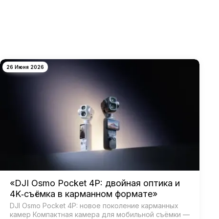
26 Июня 2026
«DJI Osmo Pocket 4P: двойная оптика и
4K‑съёмка в карманном формате»
DJI Osmo Pocket 4P: новое поколение карманных
камер Компактная камера для мобильной съёмки —