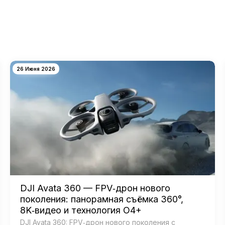
26 Июня 2026
DJI Avata 360 — FPV‑дрон нового
поколения: панорамная съёмка 360°,
8K‑видео и технология O4+
DJI Avata 360: FPV‑дрон нового поколения с