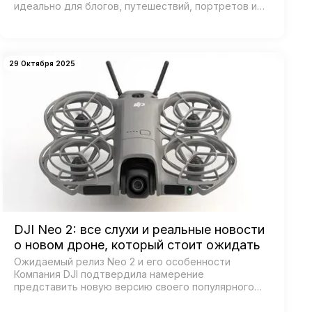
идеально для блогов, путешествий, портретов и
кинематографичных видео. Главная особенность —
двойная система камер: ш…
29 Октября 2025
DJI Neo 2: все слухи и реальные новости
о новом дроне, который стоит ожидать
Ожидаемый релиз Neo 2 и его особенности
Компания DJI подтвердила намерение
представить новую версию своего популярного
дрона Neo, получившего название Neo 2. Согласно
официальным источникам, анонс состоится 30