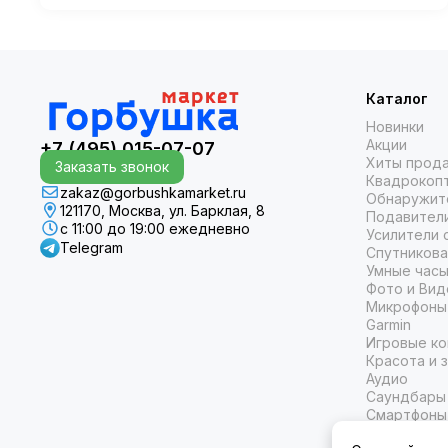
представление о мобильной съёмке! Забудьте о
тяжёлых камерах и штативах — теперь проф…
Каталог
Новинки
Акции
+7 (495) 015-07-07
Хиты прод
Заказать звонок
Квадрокоп
zakaz@gorbushkamarket.ru
Обнаружит
121170, Москва, ул. Барклая, 8
Подавител
с 11:00 до 19:00 ежедневно
Усилители 
Telegram
Спутникова
Умные часы
Фото и Вид
Микрофоны
Garmin
Игровые ко
Красота и 
Аудио
Саундбары
Смартфоны
Карты памя