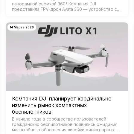
панорамной съёмкой 360° Компания DJI
представила FPV‑дрон Avata 360 — устройство с
возможностью 360‑градусной съёмки для
создания эффектных иммерсивных видео. Модель
создана для:…
14 Марта 2026
Компания DJI планирует кардинально
изменить рынок компактных
беспилотников
В начале года в сообществе пользователей
гражданских беспилотников появились ожидания
масштабного обновления линейки миниатюрных