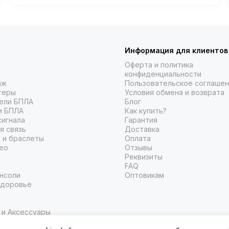
дронов от DJI — признанного лидера рынка.
Согласно данным из базы Федеральной комиссии
по связи С…
Информация для клиентов
Оферта и политика
конфиденциальности
аж
Пользовательское соглаше
теры
Условия обмена и возврата
ели БПЛА
Блог
и БПЛА
Как купить?
сигнала
Гарантия
я связь
Доставка
 и браслеты
Оплата
ео
Отзывы
Реквизиты
FAQ
нсоли
Оптовикам
здоровье
 и Аксессуары
ти и накопители