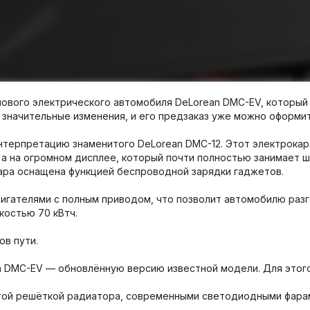
нового электрического автомобиля DeLorean DMC-EV, который
значительные изменения, и его предзаказ уже можно оформить
терпретацию знаменитого DeLorean DMC-12. Этот электрокар 
, а на огромном дисплее, который почти полностью занимает 
кара оснащена функцией беспроводной зарядки гаджетов.
ателями с полным приводом, что позволит автомобилю разгон
костью 70 кВтч.
ов пути.
n DMC-EV — обновлённую версию известной модели. Для этого
той решёткой радиатора, современными светодиодными фарам