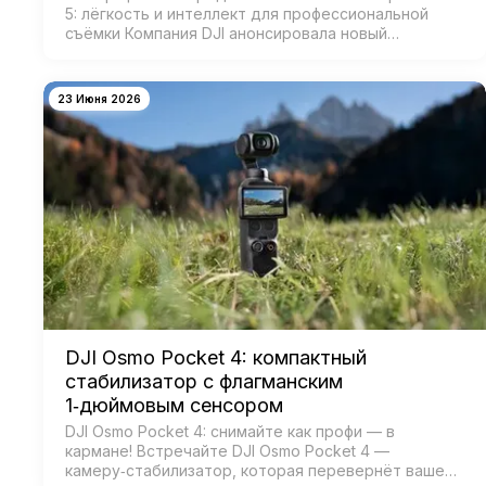
5: лёгкость и интеллект для профессиональной
съёмки Компания DJI анонсировала новый
коммерческий стабилизатор DJI RS 5 — лёгкое
устройство с масштабным обновлением ключевых
систе…
23 Июня 2026
DJI Osmo Pocket 4: компактный
стабилизатор с флагманским
1‑дюймовым сенсором
DJI Osmo Pocket 4: снимайте как профи — в
кармане! Встречайте DJI Osmo Pocket 4 —
камеру‑стабилизатор, которая перевернёт ваше