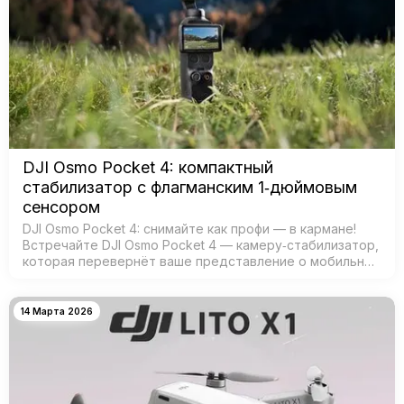
DJI Osmo Pocket 4: компактный
стабилизатор с флагманским 1‑дюймовым
сенсором
DJI Osmo Pocket 4: снимайте как профи — в кармане!
Встречайте DJI Osmo Pocket 4 — камеру‑стабилизатор,
которая перевернёт ваше представление о мобильной
съёмке! Забудьте о тяжёлых камерах и штативах —
теперь проф…
14 Марта 2026