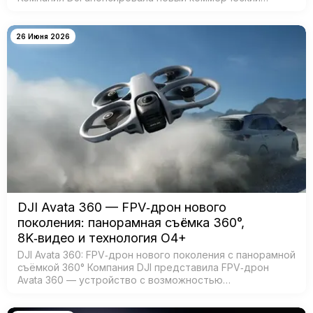
стабилизатор DJI RS 5 — лёгкое устройство с
масштабным обновлением ключевых систе…
26 Июня 2026
DJI Avata 360 — FPV‑дрон нового
поколения: панорамная съёмка 360°,
8K‑видео и технология O4+
DJI Avata 360: FPV‑дрон нового поколения с панорамной
съёмкой 360° Компания DJI представила FPV‑дрон
Avata 360 — устройство с возможностью
360‑градусной съёмки для создания эффектных
иммерсивных видео. Модель создана для:…