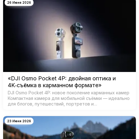
26 Июня 2026
«DJI Osmo Pocket 4P: двойная оптика и
4K‑съёмка в карманном формате»
DJI Osmo Pocket 4P: новое поколение карманных камер
Компактная камера для мобильной съёмки — идеально
для блогов, путешествий, портретов и
кинематографичных видео. Главная особенность —
двойная система камер: ш…
23 Июня 2026