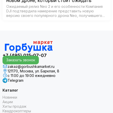
новом дроне, который стоит ожидать
Ожидаемый релиз Neo 2 и его особенности Компания
DJI подтвердила намерение представить новую
версию своего популярного дрона Neo, получившего
название Neo 2. Согласно официальным источникам,
анонс состоится 30 октября 2025 года в К…
+7 (495) 015-07-07
Заказать звонок
zakaz@gorbushkamarket.ru
121170, Москва, ул. Барклая, 8
с 11:00 до 19:00 ежедневно
Telegram
Каталог
Новинки
Акции
Хиты продаж
Квадрокоптеры