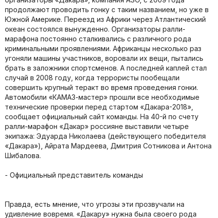
продолжают проводить гонку c таким названием, но уже в
Южной Америке. Переезд из Африки через Атлантический
океан состоялся вынужденно. Организаторы ралли-
марафона постоянно сталкивались с различного рода
криминальными проявлениями. Африканцы несколько раз
угоняли машины участников, воровали их вещи, пытались
брать в заложники спортсменов. А последней каплей стал
случай в 2008 году, когда террористы пообещали
совершить крупный теракт во время проведения гонки.
Автомобили «КАМАЗ-мастер» прошли все необходимые
технические проверки перед стартом «Дакара-2018»,
сообщает официальный сайт команды. На 40-й по счету
ралли-марафон «Дакар» россияне выставили четыре
экипажа: Эдуарда Николаева (действующего победителя
«Дакара»), Айрата Мардеева, Дмитрия Сотникова и Антона
Шибалова.
- Официальный представитель команды
Правда, есть мнение, что угрозы эти прозвучали на
удивление вовремя. «Дакару» нужна была своего рода