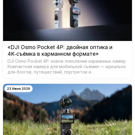
«DJI Osmo Pocket 4P: двойная оптика и
4K‑съёмка в карманном формате»
DJI Osmo Pocket 4P: новое поколение карманных камер
Компактная камера для мобильной съёмки — идеально
для блогов, путешествий, портретов и
кинематографичных видео. Главная особенность —
двойная система камер: ш…
23 Июня 2026