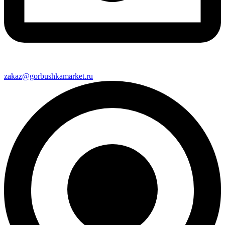
zakaz@gorbushkamarket.ru