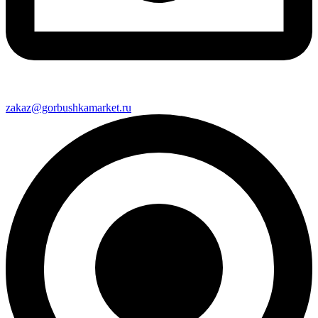
zakaz@gorbushkamarket.ru